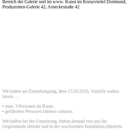
Bereich der Galerie und im www. Kunst im Kreuzviertel Dortmund,
Produzenten-Galerie 42, Arneckestraße 42
Jetzt und hier wollen wir zeigen und beschreiben, was uns
Künstler/*innen der Produzenten-Galerie 42 in innerer
Verbundenheit zusammenhält.
Aus der schwierigen Situation in Verbindung mit den nötigen
Corona-Vorsichtsregeln entstand die Installation im vorderen
Schaufensterbereich unserer Galerie …
„Freiheit und Zuversicht“
Wir hatten am Entstehungstag, dem 15.03.2020, Vorsicht walten
lassen …
• max. 3 Personen im Raum
• gefährdete Personen blieben zuhause.
Wir halfen bei der Umsetzung, indem jemand von uns die
Gegenstände abholte und in der wachsenden Installation platzierte.