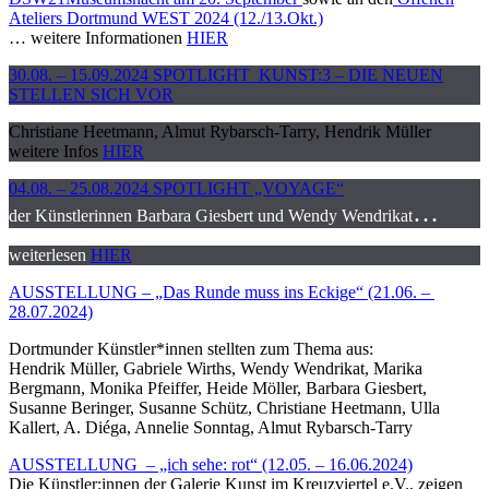
Ateliers Dortmund WEST 2024 (12./13.Okt.)
… weitere Informationen
HIER
30.08. – 15.09.2024 SPOTLIGHT KUNST:3 – DIE NEUEN
STELLEN SICH VOR
Christiane Heetmann, Almut Rybarsch-Tarry, Hendrik Müller
weitere Infos
HIER
04.08. – 25.08.2024 SPOTLIGHT „VOYAGE“
…
der Künstlerinnen Barbara Giesbert und Wendy Wendrikat
weiterlesen
HIER
AUSSTELLUNG – „Das Runde muss ins Eckige“ (21.06. –
28.07.2024)
Dortmunder Künstler*innen stellten zum Thema aus:
Hendrik Müller, Gabriele Wirths, Wendy Wendrikat, Marika
Bergmann, Monika Pfeiffer, Heide Möller, Barbara Giesbert,
Susanne Beringer, Susanne Schütz, Christiane Heetmann, Ulla
Kallert, A. Diéga, Annelie Sonntag, Almut Rybarsch-Tarry
AUSSTELLUNG – „ich sehe: rot“ (12.05. – 16.06.2024)
Die Künstler:innen der Galerie Kunst im Kreuzviertel e.V., zeigen