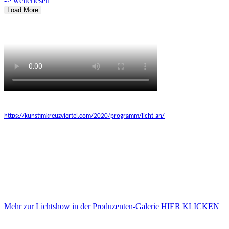
-> weiterlesen
Load More
https://kunstimkreuzviertel.com/2020/programm/licht-an/
*Mit
Sonderprogramm in unserem Showroom LICHT AN!
Das „LICHT AN“ – Projekt setzen wir im kleinen Rahmen innerhalb
unserer Galerie in Kürze fort. Vielen Dank für ihren Besuch und die
vielen Anregungen!
Mehr zur Lichtshow in der Produzenten-
Galerie HIER KLICKEN
Änderungen im Programm im Zuge der aktuellen Corona Sicherheitsmaßnamen