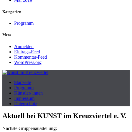
Mai 2019
Kategorien
Programm
Meta
Anmelden
Eintrags-Feed
Kommentar-Feed
WordPress.org
Produzenten-Galerie 42
Startseite
Kunst im Kreuzviertel
Programm
Künstler/ innen
Impressum
Datenschutz
Aktuell bei KUNST im Kreuzviertel e. V.
Nächste Gruppenausstellung: