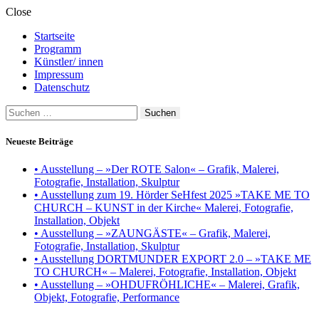
Close
Startseite
Programm
Künstler/ innen
Impressum
Datenschutz
Suchen
nach:
Neueste Beiträge
• Ausstellung – »Der ROTE Salon« – Grafik, Malerei,
Fotografie, Installation, Skulptur
• Ausstellung zum 19. Hörder SeHfest 2025 »TAKE ME TO
CHURCH – KUNST in der Kirche« Malerei, Fotografie,
Installation, Objekt
• Ausstellung – »ZAUNGÄSTE« – Grafik, Malerei,
Fotografie, Installation, Skulptur
• Ausstellung DORTMUNDER EXPORT 2.0 – »TAKE ME
TO CHURCH« – Malerei, Fotografie, Installation, Objekt
• Ausstellung – »OHDUFRÖHLICHE« – Malerei, Grafik,
Objekt, Fotografie, Performance