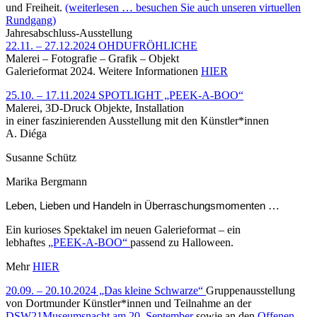
und Freiheit.
(weiterlesen … besuchen Sie auch unseren virtuellen
Rundgang)
Jahresabschluss-Ausstellung
22.11. – 27.12.2024 OHDUFRÖHLICHE
Malerei – Fotografie – Grafik – Objekt
Galerieformat 2024. Weitere Informationen
HIER
25.10. – 17.11.2024 SPOTLIGHT „PEEK-A-BOO“
Malerei, 3D-Druck Objekte, Installation
in einer faszinierenden Ausstellung mit den Künstler*innen
A. Diéga
Susanne Schütz
Marika Bergmann
…
Leben, Lieben und Handeln in Überraschungsmomenten
Ein kurioses Spektakel im neuen Galerieformat – ein
lebhaftes
„PEEK-A-BOO“
passend zu Halloween.
Mehr
HIER
20.09. – 20.10.2024 „Das kleine Schwarze“
Gruppenausstellung
von Dortmunder Künstler*innen und Teilnahme an der
DSW21Museumsnacht am 20. September
sowie an den
Offenen