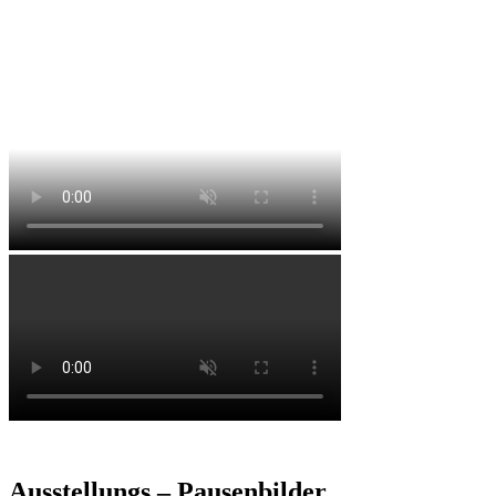
sind jederzeit möglich.
Informationen zu den allgemeinen
Sicherheitsvorkehrungen befinden sich im Eingangsbereich. Bitte verwenden Sie
einen Mund- und Nasenschutz in der Galerie.
Ausstellungs – Pausenbilder