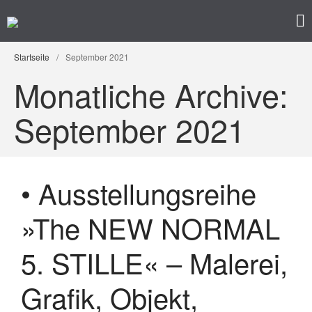
Kunst im Kreuzviertel
Produzenten-Galerie 42
Startseite
Startseite
/
September 2021
Programm
Monatliche Archive:
Künstler/ innen
Impressum
September 2021
Datenschutz
• Ausstellungsreihe
»The NEW NORMAL
5. STILLE« – Malerei,
• Ausstellung – »Der ROTE
Grafik, Objekt,
Salon« – Grafik, Malerei,
Fotografie, Installation,