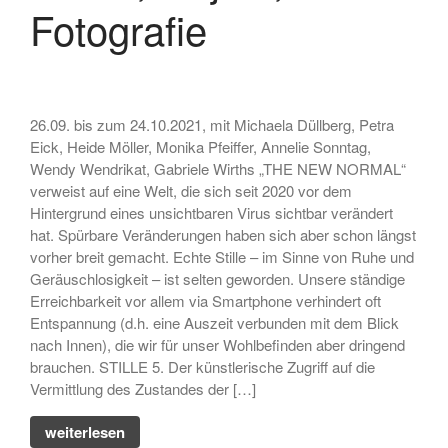
Skulptur
Fotografie
• Ausstellung zum 19. Hörder
SeHfest 2025 »TAKE ME TO
CHURCH – KUNST in der
Kirche« Malerei, Fotografie,
Installation, Objekt
26.09. bis zum 24.10.2021, mit Michaela Düllberg, Petra
• Ausstellung – »ZAUNGÄSTE«
Eick, Heide Möller, Monika Pfeiffer, Annelie Sonntag,
– Grafik, Malerei, Fotografie,
Wendy Wendrikat, Gabriele Wirths „THE NEW NORMAL“
Installation, Skulptur
verweist auf eine Welt, die sich seit 2020 vor dem
• Ausstellung DORTMUNDER
Hintergrund eines unsichtbaren Virus sichtbar verändert
EXPORT 2.0 – »TAKE ME TO
hat. Spürbare Veränderungen haben sich aber schon längst
CHURCH« – Malerei,
vorher breit gemacht. Echte Stille – im Sinne von Ruhe und
Fotografie, Installation, Objekt
Geräuschlosigkeit – ist selten geworden. Unsere ständige
Erreichbarkeit vor allem via Smartphone verhindert oft
• Ausstellung –
»OHDUFRÖHLICHE« –
Entspannung (d.h. eine Auszeit verbunden mit dem Blick
Malerei, Grafik, Objekt,
nach Innen), die wir für unser Wohlbefinden aber dringend
Fotografie, Performance
brauchen. STILLE 5. Der künstlerische Zugriff auf die
Vermittlung des Zustandes der […]
weiterlesen