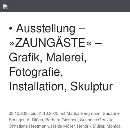
Kunst im Kreuzviertel
Produzenten-Galerie 42
• Ausstellung –
Startseite
Programm
»ZAUNGÄSTE« –
Künstler/ innen
Grafik, Malerei,
Impressum
Datenschutz
Fotografie,
Installation, Skulptur
Suchen
nach:
03.10.2025 bis 31.10.2025 mit Marika Bergmann, Susanne
Beringer, A. Diéga, Barbara Giesbert, Susanne Grytzka,
• Ausstellung – »Der ROTE
Christiane Heetmann, Heide Möller, Hendrik Müller, Monika
Salon« – Grafik, Malerei,