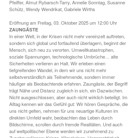
Fotografie, Installation,
Pfeiffer, Almut Rybarsch-Tarry, Annelie Sonntag, Susanne
Skulptur
Schütz, Wendy Wendrikat, Gabriele Wirths
• Ausstellung zum 19. Hörder
Eröffnung am Freitag, 03. Oktober 2025 um 12:00 Uhr
SeHfest 2025 »TAKE ME TO
ZAUNGÄSTE
CHURCH – KUNST in der
Kirche« Malerei, Fotografie,
In einer Welt, in der Krisen nicht mehr vereinzelt auftreten,
Installation, Objekt
sondern sich global und fortlaufend überlagern, beginnt der
Mensch, sich neu zu verorten. Umweltkatastrophen,
• Ausstellung – »ZAUNGÄSTE«
soziale Spannungen, technologische Umbrüche… alte
– Grafik, Malerei, Fotografie,
Installation, Skulptur
Sicherheiten verlieren an Halt. Wir erleben einen
tiefgreifenden Wandel, in dem wir uns nicht mehr
• Ausstellung DORTMUNDER
selbstverständlich als Teilnehmende, sondern immer
EXPORT 2.0 – »TAKE ME TO
häufiger als Beobachtende erfahren. Zaungäste, der Begriff
CHURCH« – Malerei,
trägt Nähe und Distanz zugleich in sich, ein Dazwischen.
Fotografie, Installation, Objekt
Nicht ausgeschlossen, aber auch nicht wirklich beteiligt. Im
• Ausstellung –
Alltag kennen wir das Gefühl gut: Wir hören Gespräche, die
»OHDUFRÖHLICHE« –
uns nicht gelten, nehmen für uns neuartige Kulturen im
Malerei, Grafik, Objekt,
direkten Umfeld wahr, beobachten das Leben durch
Fotografie, Performance
Bildschirme, scrollen durch fremde Realitäten. Und auch
auf weltpolitischer Ebene werden wir zunehmend zu
Zuschauer*innen: Kriege, Klimakrisen, Ungerechtigkeit –