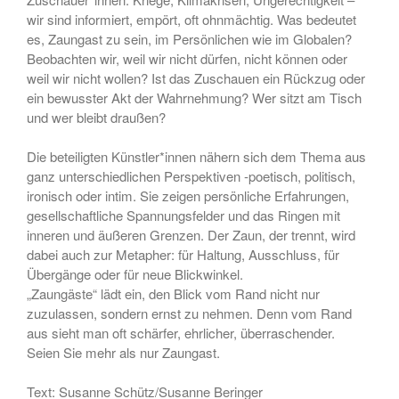
wir sind informiert, empört, oft ohnmächtig. Was bedeutet
es, Zaungast zu sein, im Persönlichen wie im Globalen?
Beobachten wir, weil wir nicht dürfen, nicht können oder
weil wir nicht wollen? Ist das Zuschauen ein Rückzug oder
Juli 2026
ein bewusster Akt der Wahrnehmung? Wer sitzt am Tisch
Oktober 2025
und wer bleibt draußen?
August 2025
Die beteiligten Künstler*innen nähern sich dem Thema aus
Februar 2025
ganz unterschiedlichen Perspektiven -poetisch, politisch,
Oktober 2024
ironisch oder intim. Sie zeigen persönliche Erfahrungen,
August 2024
gesellschaftliche Spannungsfelder und das Ringen mit
inneren und äußeren Grenzen. Der Zaun, der trennt, wird
Juli 2024
dabei auch zur Metapher: für Haltung, Ausschluss, für
Juni 2024
Übergänge oder für neue Blickwinkel.
„Zaungäste“ lädt ein, den Blick vom Rand nicht nur
April 2024
zuzulassen, sondern ernst zu nehmen. Denn vom Rand
März 2024
aus sieht man oft schärfer, ehrlicher, überraschender.
Februar 2024
Seien Sie mehr als nur Zaungast.
Dezember 2023
Text: Susanne Schütz/Susanne Beringer
November 2023