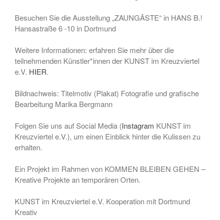
August 2023
Besuchen Sie die Ausstellung „ZAUNGÄSTE“ in HANS B.!
Hansastraße 6 -10 in Dortmund
Juli 2023
Juni 2023
Weitere Informationen: erfahren Sie mehr über die
Mai 2023
teilnehmenden Künstler*innen der KUNST im Kreuzviertel
e.V.
HIER
.
März 2023
Januar 2023
Bildnachweis: Titelmotiv (Plakat) Fotografie und grafische
September 2022
Bearbeitung Marika Bergmann
August 2022
Folgen Sie uns auf Social Media (
Instagram
KUNST im
Juli 2022
Kreuzviertel e.V.), um einen Einblick hinter die Kulissen zu
Mai 2022
erhalten.
April 2022
Ein Projekt im Rahmen von KOMMEN BLEIBEN GEHEN –
März 2022
Kreative Projekte an temporären Orten.
Januar 2022
KUNST im Kreuzviertel e.V. Kooperation mit Dortmund
September 2021
Kreativ
August 2021