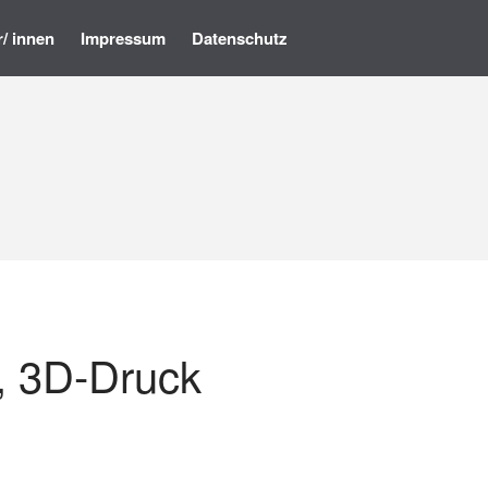
r/ innen
Impressum
Datenschutz
Startseite
Programm
Künstler/ innen
Impressum
Datenschutz
, 3D-Druck
• Ausstellung – »Der ROTE
Salon« – Grafik, Malerei,
Fotografie, Installation,
Skulptur