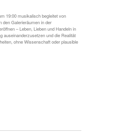
• Ausstellung zum 19. Hörder
SeHfest 2025 »TAKE ME TO
 19:00 musikalisch begleitet von
CHURCH – KUNST in der
 den Galerieräumen in der
Kirche« Malerei, Fotografie,
eröffnen – Leben, Lieben und Handeln in
Installation, Objekt
 auseinanderzusetzen und die Realität
• Ausstellung – »ZAUNGÄSTE«
iten, ohne Wissenschaft oder plausible
– Grafik, Malerei, Fotografie,
Installation, Skulptur
• Ausstellung DORTMUNDER
EXPORT 2.0 – »TAKE ME TO
CHURCH« – Malerei,
Fotografie, Installation, Objekt
• Ausstellung –
»OHDUFRÖHLICHE« –
Malerei, Grafik, Objekt,
Fotografie, Performance