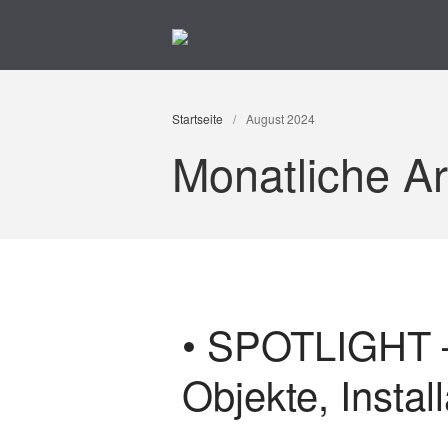
Kunst im Kreuzviertel
Produzenten-Galerie 42
Startseite
/
August 2024
Monatliche A
• SPOTLIGHT –
Objekte, Install