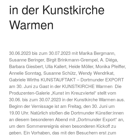
in der Kunstkirche
Warmen
Juli 2026
Oktober 2025
August 2025
Februar 2025
30.06.2023 bis zum 30.07.2023 mit Marika Bergmann,
Susanne Beringer, Birgit Brinkmann-Grempel, A. Diéga,
Oktober 2024
Barbara Giesbert, Ulla Kallert, Heide Möller, Monika Pfeiffer,
August 2024
Annelie Sonntag, Susanne Schütz, Wendy Wendrikat,
Juli 2024
Gabriele Wirths KUNSTAUFTAKT – Dortmunder EXPORT
am 30. Juni zu Gast in der KUNSTKIRCHE Warmen Die
Juni 2024
Produzenten-Galerie „Kunst im Kreuzviertel“ stellt vom
April 2024
30.06. bis zum 30.07.2023 in der Kunstkirche Warmen aus.
März 2024
Beginn der Vernissage ist am Freitag, den 30. Juni um
19.00 Uhr. Natürlich stoßen die Dortmunder Künstler:innen
Februar 2024
an diesem besonderen Abend mit „Dortmunder Export“ an,
Dezember 2023
um dem Sommerereignis einen besonderen Kickoff zu
November 2023
geben. Ein Vorhaben, das mit den Besuchern erst zum