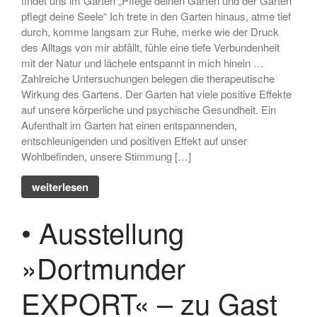
findet uns im Garten „Pflege deinen Garten und der Garten
Skulptur
pflegt deine Seele“­ Ich trete in den Garten hinaus, atme tief
durch, komme langsam zur Ruhe, merke wie der Druck
• Ausstellung zum 19. Hörder
SeHfest 2025 »TAKE ME TO
des Alltags von mir abfällt, fühle eine tiefe Verbundenheit
CHURCH – KUNST in der
mit der Natur und lächele entspannt in mich hinein …
Kirche« Malerei, Fotografie,
Zahlreiche Untersuchungen belegen die therapeutische
Installation, Objekt
Wirkung des Gartens. Der Garten hat viele positive Effekte
auf unsere körperliche und psychische Gesundheit. Ein
• Ausstellung – »ZAUNGÄSTE«
– Grafik, Malerei, Fotografie,
Aufenthalt im Garten hat einen entspannenden,
Installation, Skulptur
entschleunigenden und positiven Effekt auf unser
Wohlbefinden, unsere Stimmung […]
• Ausstellung DORTMUNDER
EXPORT 2.0 – »TAKE ME TO
weiterlesen
CHURCH« – Malerei,
Fotografie, Installation, Objekt
• Ausstellung
• Ausstellung –
»OHDUFRÖHLICHE« –
Malerei, Grafik, Objekt,
»Dortmunder
Fotografie, Performance
EXPORT« – zu Gast