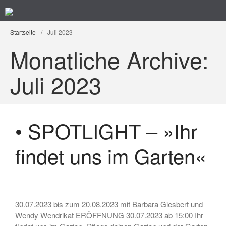
Kunst im Kreuzviertel
Produzenten-Galerie 42
Startseite
/
Juli 2023
Startseite
Monatliche Archive:
Programm
Künstler/ innen
Juli 2023
Impressum
Datenschutz
• SPOTLIGHT – »Ihr
findet uns im Garten«
30.07.2023 bis zum 20.08.2023 mit Barbara Giesbert und
• Ausstellung – »Der ROTE
Salon« – Grafik, Malerei,
Wendy Wendrikat ERÖFFNUNG 30.07.2023 ab 15:00 Ihr
Fotografie, Installation,