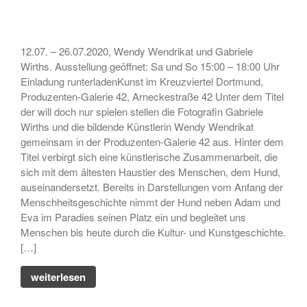
Skulptur
• Ausstellung zum 19. Hörder
SeHfest 2025 »TAKE ME TO
CHURCH – KUNST in der
12.07. – 26.07.2020, Wendy Wendrikat und Gabriele
Kirche« Malerei, Fotografie,
Wirths. Ausstellung geöffnet: Sa und So 15:00 – 18:00 Uhr
Installation, Objekt
Einladung runterladenKunst im Kreuzviertel Dortmund,
Produzenten-Galerie 42, Arneckestraße 42 Unter dem Titel
• Ausstellung – »ZAUNGÄSTE«
– Grafik, Malerei, Fotografie,
der will doch nur spielen stellen die Fotografin Gabriele
Installation, Skulptur
Wirths und die bildende Künstlerin Wendy Wendrikat
gemeinsam in der Produzenten-Galerie 42 aus. Hinter dem
• Ausstellung DORTMUNDER
Titel verbirgt sich eine künstlerische Zusammenarbeit, die
EXPORT 2.0 – »TAKE ME TO
sich mit dem ältesten Haustier des Menschen, dem Hund,
CHURCH« – Malerei,
Fotografie, Installation, Objekt
auseinandersetzt. Bereits in Darstellungen vom Anfang der
Menschheitsgeschichte nimmt der Hund neben Adam und
• Ausstellung –
Eva im Paradies seinen Platz ein und begleitet uns
»OHDUFRÖHLICHE« –
Menschen bis heute durch die Kultur- und Kunstgeschichte.
Malerei, Grafik, Objekt,
[…]
Fotografie, Performance
weiterlesen