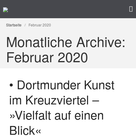
Kunst im Kreuzviertel
Produzenten-Galerie 42
Startseite
Startseite
/
Februar 2020
Programm
Monatliche Archive:
Künstler/ innen
Impressum
Februar 2020
Datenschutz
• Dortmunder Kunst
im Kreuzviertel –
»Vielfalt auf einen
• Ausstellung – »Der ROTE
Blick«
Salon« – Grafik, Malerei,
Fotografie, Installation,