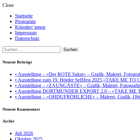
Close
Startseite
Programm
Künstler/ innen
Impressum
Datenschutz
Suchen
nach:
Neueste Beiträge
• Ausstellung – »Der ROTE Salon« – Grafik, Malerei, Fotografie
• Ausstellung zum 19. Hörder SeHfest 2025 »TAKE ME TO CH
• Ausstellung – »ZAUNGÄSTE« – Grafik, Malerei, Fotografie, I
• Ausstellung DORTMUNDER EXPORT 2.0 – »TAKE ME TO CHU
• Ausstellung – »OHDUFRÖHLICHE« – Malerei, Grafik, Objek
Neueste Kommentare
Archiv
Juli 2026
Oktober 2025