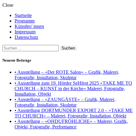
Close
Startseite
Programm
Künstler/ innen
Impressum
Datenschutz
Suchen
nach:
Neueste Beiträge
• Ausstellung – »Der ROTE Salon« – Grafik, Malerei,
Fotografie, Installation, Skulptur
• Ausstellung zum 19. Hörder SeHfest 2025 »TAKE ME TO
CHURCH – KUNST in der Kirche« Malerei, Fotografie,
Installation, Objekt
• Ausstellung – »ZAUNGÄSTE« – Grafik, Malerei,
Fotografie, Installation, Skulptur
• Ausstellung DORTMUNDER EXPORT 2.0 – »TAKE ME
TO CHURCH« – Malerei, Fotografie, Installation, Objekt
• Ausstellung – »OHDUFRÖHLICHE« – Malerei, Grafik,
Objekt, Fotografie, Performance