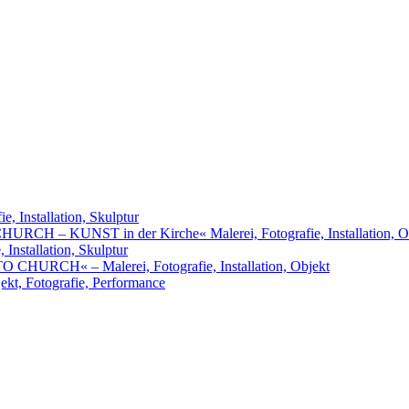
, Installation, Skulptur
URCH – KUNST in der Kirche« Malerei, Fotografie, Installation, O
nstallation, Skulptur
RCH« – Malerei, Fotografie, Installation, Objekt
t, Fotografie, Performance