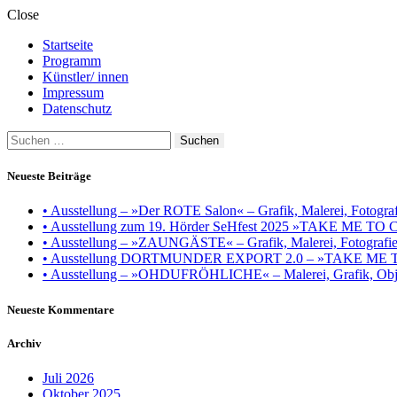
Close
Startseite
Programm
Künstler/ innen
Impressum
Datenschutz
Suchen
nach:
Neueste Beiträge
• Ausstellung – »Der ROTE Salon« – Grafik, Malerei, Fotografie
• Ausstellung zum 19. Hörder SeHfest 2025 »TAKE ME TO CH
• Ausstellung – »ZAUNGÄSTE« – Grafik, Malerei, Fotografie, I
• Ausstellung DORTMUNDER EXPORT 2.0 – »TAKE ME TO CHU
• Ausstellung – »OHDUFRÖHLICHE« – Malerei, Grafik, Objek
Neueste Kommentare
Archiv
Juli 2026
Oktober 2025