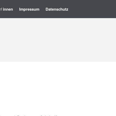
r/ innen
Impressum
Datenschutz
Startseite
Programm
Künstler/ innen
Impressum
Datenschutz
• Ausstellung – »Der ROTE
Salon« – Grafik, Malerei,