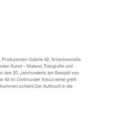
August 2023
Juli 2023
Juni 2023
Mai 2023
März 2023
Januar 2023
, Produzenten-Galerie 42, Arneckestraße
September 2022
nden Kunst – Malerei, Fotografie und
August 2022
ginn des 20. Jahrhunderts am Beispiel von
 42 im Dortmunder Kreuzviertel greift
Juli 2022
zukommen scheint.Der Aufbruch in die
Mai 2022
April 2022
März 2022
Januar 2022
September 2021
August 2021