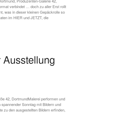
 Dortmund, Produzenten-Galerie 42,
Fotografie, Installation,
mat verbindet … doch zu aller Erst rollt
Skulptur
, was in dieser kleinen Gepäckrolle so
• Ausstellung zum 19. Hörder
maten im HIER und JETZT, die
SeHfest 2025 »TAKE ME TO
CHURCH – KUNST in der
Kirche« Malerei, Fotografie,
Installation, Objekt
• Ausstellung – »ZAUNGÄSTE«
– Grafik, Malerei, Fotografie,
Installation, Skulptur
 Ausstellung
• Ausstellung DORTMUNDER
EXPORT 2.0 – »TAKE ME TO
CHURCH« – Malerei,
Fotografie, Installation, Objekt
• Ausstellung –
»OHDUFRÖHLICHE« –
Malerei, Grafik, Objekt,
Fotografie, Performance
raße 42, DortmundMalerei performen und
in spannender Sonntag mit Bildern und
 zu den ausgestellten Bildern erfinden,