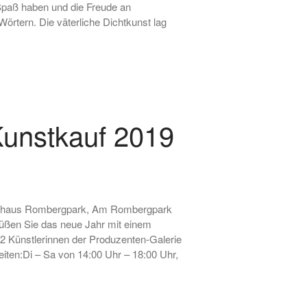
 Spaß haben und die Freude an
 Wörtern. Die väterliche Dichtkunst lag
Juli 2026
Oktober 2025
August 2025
 Kunstkauf 2019
Februar 2025
Oktober 2024
August 2024
Juli 2024
Juni 2024
m Torhaus Rombergpark, Am Rombergpark
rüßen Sie das neue Jahr mit einem
April 2024
 2 Künstlerinnen der Produzenten-Galerie
März 2024
iten:Di – Sa von 14:00 Uhr – 18:00 Uhr,
Februar 2024
Dezember 2023
November 2023