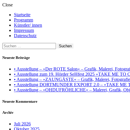
Close
Startseite
Programm
Künstler/ innen
Impressum
Datenschutz
Suchen
nach:
Neueste Beiträge
• Ausstellung – »Der ROTE Salon« – Grafik, Malerei, Fotografie
• Ausstellung zum 19. Hörder SeHfest 2025 »TAKE ME TO CH
• Ausstellung – »ZAUNGÄSTE« – Grafik, Malerei, Fotografie, I
• Ausstellung DORTMUNDER EXPORT 2.0 – »TAKE ME TO CHU
• Ausstellung – »OHDUFRÖHLICHE« – Malerei, Grafik, Objek
Neueste Kommentare
Archiv
Juli 2026
Oktober 2025