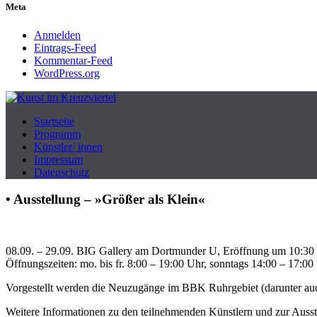
Meta
Anmelden
Eintrags-Feed
Kommentar-Feed
WordPress.org
Produzenten-Galerie 42
Startseite
Kunst im Kreuzviertel
Programm
Künstler/ innen
Impressum
Datenschutz
• Ausstellung – »Größer als Klein«
08.09. – 29.09. BIG Gallery am Dortmunder U, Eröffnung um 10:30
Öffnungszeiten: mo. bis fr. 8:00 – 19:00 Uhr, sonntags 14:00 – 17:00
Vorgestellt werden die Neuzugänge im BBK Ruhrgebiet (darunter a
Weitere Informationen zu den teilnehmenden Künstlern und zur Auss