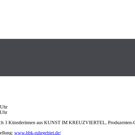
 Uhr
 Uhr
uch 3 Künstlerinnen aus KUNST IM KREUZVIERTEL, Produzenten-Galeri
tellung:
www.bbk-ruhrgebiet.de/