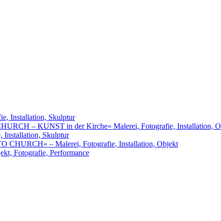
, Installation, Skulptur
URCH – KUNST in der Kirche« Malerei, Fotografie, Installation, O
nstallation, Skulptur
RCH« – Malerei, Fotografie, Installation, Objekt
t, Fotografie, Performance