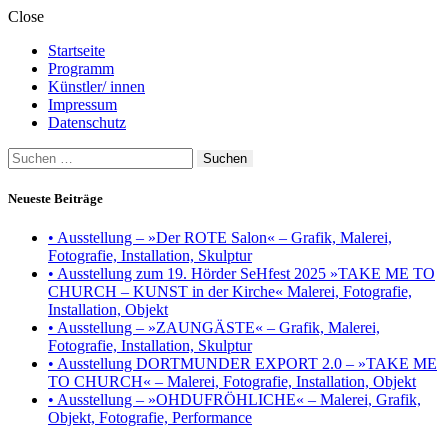
Close
Startseite
Programm
Künstler/ innen
Impressum
Datenschutz
Suchen
nach:
Neueste Beiträge
• Ausstellung – »Der ROTE Salon« – Grafik, Malerei,
Fotografie, Installation, Skulptur
• Ausstellung zum 19. Hörder SeHfest 2025 »TAKE ME TO
CHURCH – KUNST in der Kirche« Malerei, Fotografie,
Installation, Objekt
• Ausstellung – »ZAUNGÄSTE« – Grafik, Malerei,
Fotografie, Installation, Skulptur
• Ausstellung DORTMUNDER EXPORT 2.0 – »TAKE ME
TO CHURCH« – Malerei, Fotografie, Installation, Objekt
• Ausstellung – »OHDUFRÖHLICHE« – Malerei, Grafik,
Objekt, Fotografie, Performance