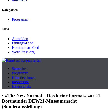
Mai 2019
Kategorien
Programm
Meta
Anmelden
Eintrags-Feed
Kommentar-Feed
WordPress.org
Produzenten-Galerie 42
Startseite
Kunst im Kreuzviertel
Programm
Künstler/ innen
Impressum
Datenschutz
• »The New Normal – Das kleine Format« zur 21.
Dortmunder DEW21-Museumsnacht
(Sonderausstellung)