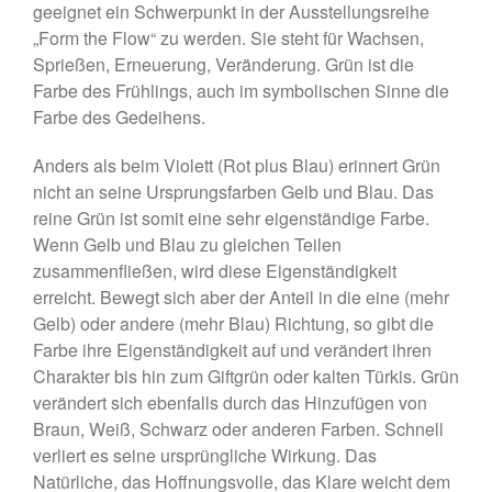
geeignet ein Schwerpunkt in der Ausstellungsreihe
Malerei, Grafik, Objekt,
„Form the Flow“ zu werden. Sie steht für Wachsen,
Fotografie, Performance
Sprießen, Erneuerung, Veränderung. Grün ist die
Farbe des Frühlings, auch im symbolischen Sinne die
Farbe des Gedeihens.
Anders als beim Violett (Rot plus Blau) erinnert Grün
nicht an seine Ursprungsfarben Gelb und Blau. Das
Juli 2026
reine Grün ist somit eine sehr eigenständige Farbe.
Wenn Gelb und Blau zu gleichen Teilen
Oktober 2025
zusammenfließen, wird diese Eigenständigkeit
August 2025
erreicht. Bewegt sich aber der Anteil in die eine (mehr
Februar 2025
Gelb) oder andere (mehr Blau) Richtung, so gibt die
Oktober 2024
Farbe ihre Eigenständigkeit auf und verändert ihren
August 2024
Charakter bis hin zum Giftgrün oder kalten Türkis. Grün
verändert sich ebenfalls durch das Hinzufügen von
Juli 2024
Braun, Weiß, Schwarz oder anderen Farben. Schnell
Juni 2024
verliert es seine ursprüngliche Wirkung. Das
April 2024
Natürliche, das Hoffnungsvolle, das Klare weicht dem