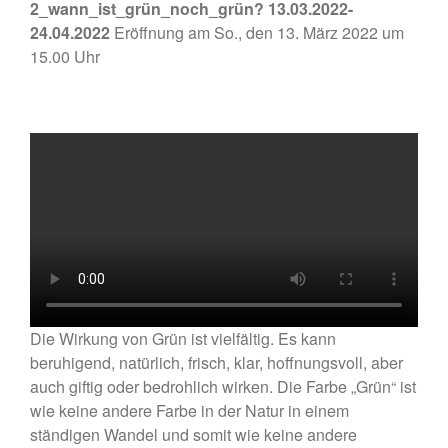
2_wann_ist_grün_noch_grün? 13.03.2022-
24.04.2022
Eröffnung am So., den 13. März 2022 um
15.00 Uhr
• Ausstellung – »Der ROTE
Salon« – Grafik, Malerei,
Fotografie, Installation,
Skulptur
• Ausstellung zum 19. Hörder
SeHfest 2025 »TAKE ME TO
CHURCH – KUNST in der
Kirche« Malerei, Fotografie,
Installation, Objekt
• Ausstellung – »ZAUNGÄSTE«
– Grafik, Malerei, Fotografie,
Installation, Skulptur
• Ausstellung DORTMUNDER
Die Wirkung von Grün ist vielfältig. Es kann
EXPORT 2.0 – »TAKE ME TO
beruhigend, natürlich, frisch, klar, hoffnungsvoll, aber
CHURCH« – Malerei,
auch giftig oder bedrohlich wirken. Die Farbe „Grün“ ist
Fotografie, Installation, Objekt
wie keine andere Farbe in der Natur in einem
• Ausstellung –
ständigen Wandel und somit wie keine andere
»OHDUFRÖHLICHE« –