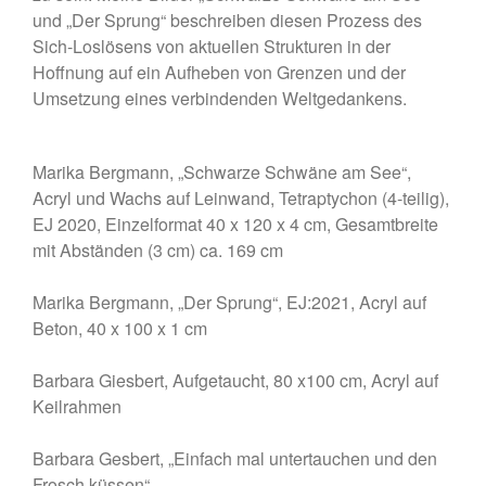
WordPress.org
und „Der Sprung“ beschreiben diesen Prozess des
Sich-Loslösens von aktuellen Strukturen in der
Hoffnung auf ein Aufheben von Grenzen und der
Umsetzung eines verbindenden Weltgedankens.
Marika Bergmann, „Schwarze Schwäne am See“,
Acryl und Wachs auf Leinwand, Tetraptychon (4-teilig),
EJ 2020, Einzelformat 40 x 120 x 4 cm, Gesamtbreite
mit Abständen (3 cm) ca. 169 cm
Marika Bergmann, „Der Sprung“, EJ:2021, Acryl auf
Beton, 40 x 100 x 1 cm
Barbara Giesbert, Aufgetaucht, 80 x100 cm, Acryl auf
Keilrahmen
Barbara Gesbert, „Einfach mal untertauchen und den
Frosch küssen“,