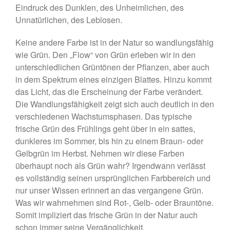
März 2024
Eindruck des Dunklen, des Unheimlichen, des
Unnatürlichen, des Leblosen.
Februar 2024
Dezember 2023
Keine andere Farbe ist in der Natur so wandlungsfähig
November 2023
wie Grün. Den „Flow“ von Grün erleben wir in den
August 2023
unterschiedlichen Grüntönen der Pflanzen, aber auch
in dem Spektrum eines einzigen Blattes. Hinzu kommt
Juli 2023
das Licht, das die Erscheinung der Farbe verändert.
Juni 2023
Die Wandlungsfähigkeit zeigt sich auch deutlich in den
Mai 2023
verschiedenen Wachstumsphasen. Das typische
März 2023
frische Grün des Frühlings geht über in ein sattes,
dunkleres im Sommer, bis hin zu einem Braun- oder
Januar 2023
Gelbgrün im Herbst. Nehmen wir diese Farben
September 2022
überhaupt noch als Grün wahr? Irgendwann verlässt
August 2022
es vollständig seinen ursprünglichen Farbbereich und
Juli 2022
nur unser Wissen erinnert an das vergangene Grün.
Was wir wahrnehmen sind Rot-, Gelb- oder Brauntöne.
Mai 2022
Somit impliziert das frische Grün in der Natur auch
April 2022
schon immer seine Vergänglichkeit.