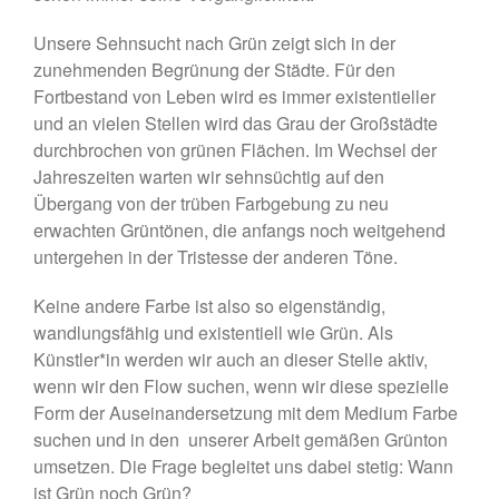
März 2022
Januar 2022
Unsere Sehnsucht nach Grün zeigt sich in der
zunehmenden Begrünung der Städte. Für den
September 2021
Fortbestand von Leben wird es immer existentieller
August 2021
und an vielen Stellen wird das Grau der Großstädte
Juli 2021
durchbrochen von grünen Flächen. Im Wechsel der
Mai 2021
Jahreszeiten warten wir sehnsüchtig auf den
März 2021
Übergang von der trüben Farbgebung zu neu
erwachten Grüntönen, die anfangs noch weitgehend
Februar 2021
untergehen in der Tristesse der anderen Töne.
Januar 2021
November 2020
Keine andere Farbe ist also so eigenständig,
wandlungsfähig und existentiell wie Grün. Als
Oktober 2020
Künstler*in werden wir auch an dieser Stelle aktiv,
September 2020
wenn wir den Flow suchen, wenn wir diese spezielle
August 2020
Form der Auseinandersetzung mit dem Medium Farbe
Juli 2020
suchen und in den unserer Arbeit gemäßen Grünton
Juni 2020
umsetzen. Die Frage begleitet uns dabei stetig: Wann
ist Grün noch Grün?
Februar 2020