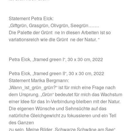
Januar 2020
November 2019
Statement Petra Eick:
„Giftgrün, Grasgrün, Olivgrün, Seegrün…….
Oktober 2019
Die Palette der Grünt ne in diesen Arbeiten ist so
September 2019
variationsreich wie die Grünt ne der Natur. “
Juni 2019
Mai 2019
Petra Eick, „framed green I“, 30 x 30 cm, 2022
Petra Eick, „framed green II“, 30 x 30 cm, 2022
Programm
Statement Marika Bergmann:
„Wann_ist_grün_grün?“ ist für mich eine Frage nach
dem Ursprung. „Grün“ bedeutet für mich das Wachstum
einer Idee für das In-Verbindung-bleiben mit der Natur.
Anmelden
Die eigenen Wünsche und Sehnsüchte auf das
Eintrags-Feed
natürliche Gleichgewicht zu fokussieren und ein Teil
des Ganzen
Kommentar-Feed
zu sein. Meine Bilder „Schwarze Schwäne am See“