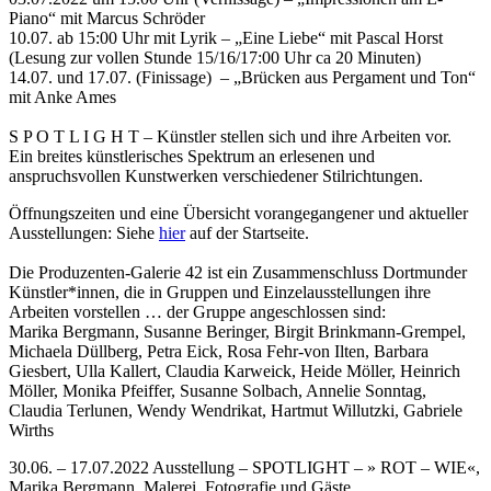
Piano“ mit Marcus Schröder
10.07. ab 15:00 Uhr mit Lyrik – „Eine Liebe“ mit Pascal Horst
(Lesung zur vollen Stunde 15/16/17:00 Uhr ca 20 Minuten)
14.07. und 17.07. (Finissage) – „Brücken aus Pergament und Ton“
mit Anke Ames
S P O T L I G H T – Künstler stellen sich und ihre Arbeiten vor.
Ein breites künstlerisches Spektrum an erlesenen und
anspruchsvollen Kunstwerken verschiedener Stilrichtungen.
Öffnungszeiten und eine Übersicht vorangegangener und aktueller
Ausstellungen: Siehe
hier
auf der Startseite.
Die Produzenten-Galerie 42 ist ein Zusammenschluss Dortmunder
Künstler*innen, die in Gruppen und Einzelausstellungen ihre
Arbeiten vorstellen … der Gruppe angeschlossen sind:
Marika Bergmann, Susanne Beringer, Birgit Brinkmann-Grempel,
Michaela Düllberg, Petra Eick, Rosa Fehr-von Ilten, Barbara
Giesbert, Ulla Kallert, Claudia Karweick, Heide Möller, Heinrich
Möller, Monika Pfeiffer, Susanne Solbach, Annelie Sonntag,
Claudia Terlunen, Wendy Wendrikat, Hartmut Willutzki, Gabriele
Wirths
30.06. – 17.07.2022 Ausstellung – SPOTLIGHT – » ROT – WIE«,
Marika Bergmann, Malerei, Fotografie und Gäste