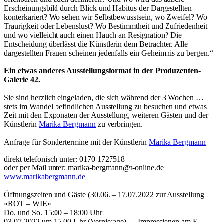
Erscheinungsbild durch Blick und Habitus der Dargestellten
konterkariert? Wo sehen wir Selbstbewusstsein, wo Zweifel? Wo
Traurigkeit oder Lebenslust? Wo Bestimmtheit und Zufriedenheit
und wo vielleicht auch einen Hauch an Resignation? Die
Entscheidung überlässt die Künstlerin dem Betrachter. Alle
dargestellten Frauen scheinen jedenfalls ein Geheimnis zu bergen.“
Ein etwas anderes Ausstellungsformat in der Produzenten-
Galerie 42.
Sie sind herzlich eingeladen, die sich während der 3 Wochen …
stets im Wandel befindlichen Ausstellung zu besuchen und etwas
Zeit mit den Exponaten der Ausstellung, weiteren Gästen und der
Künstlerin
Marika Bergmann
zu verbringen.
Anfrage für Sondertermine mit der Künstlerin
Marika Bergmann
direkt telefonisch unter: 0170 1727518
oder per Mail unter: marika-bergmann@t-online.de
www.marikabergmann.de
Öffnungszeiten und Gäste (30.06. – 17.07.2022 zur Ausstellung
»ROT – WIE«
Do. und So. 15:00 – 18:00 Uhr
03.07.2022 um 15.00 Uhr (Vernissage) – „Impressionen am E-