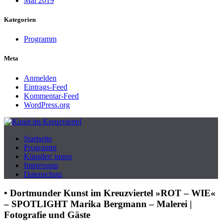
Mai 2019
Kategorien
Programm
Meta
Anmelden
Eintrags-Feed
Kommentar-Feed
WordPress.org
Produzenten-Galerie 42
Startseite
Kunst im Kreuzviertel
Programm
Künstler/ innen
Impressum
Datenschutz
• Dortmunder Kunst im Kreuzviertel »ROT – WIE«
– SPOTLIGHT Marika Bergmann – Malerei |
Fotografie und Gäste