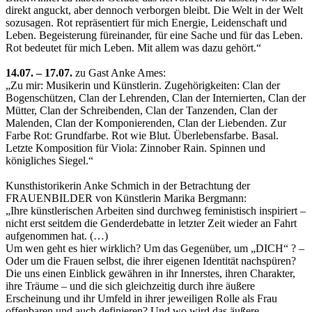
direkt anguckt, aber dennoch verborgen bleibt. Die Welt in der Welt
sozusagen. Rot repräsentiert für mich Energie, Leidenschaft und
Leben. Begeisterung füreinander, für eine Sache und für das Leben.
Rot bedeutet für mich Leben. Mit allem was dazu gehört.“
14.07. – 17.07.
zu Gast Anke Ames:
„Zu mir: Musikerin und Künstlerin. Zugehörigkeiten: Clan der
Bogenschützen, Clan der Lehrenden, Clan der Internierten, Clan der
Mütter, Clan der Schreibenden, Clan der Tanzenden, Clan der
Malenden, Clan der Komponierenden, Clan der Liebenden. Zur
Farbe Rot: Grundfarbe. Rot wie Blut. Überlebensfarbe. Basal.
Letzte Komposition für Viola: Zinnober Rain. Spinnen und
königliches Siegel.“
Kunsthistorikerin Anke Schmich in der Betrachtung der
FRAUENBILDER von Künstlerin Marika Bergmann:
„Ihre künstlerischen Arbeiten sind durchweg feministisch inspiriert –
nicht erst seitdem die Genderdebatte in letzter Zeit wieder an Fahrt
aufgenommen hat. (…)
Um wen geht es hier wirklich? Um das Gegenüber, um „DICH“ ? –
Oder um die Frauen selbst, die ihrer eigenen Identität nachspüren?
Die uns einen Einblick gewähren in ihr Innerstes, ihren Charakter,
ihre Träume – und die sich gleichzeitig durch ihre äußere
Erscheinung und ihr Umfeld in ihrer jeweiligen Rolle als Frau
offenbaren und auch definieren? Und wo wird das äußere