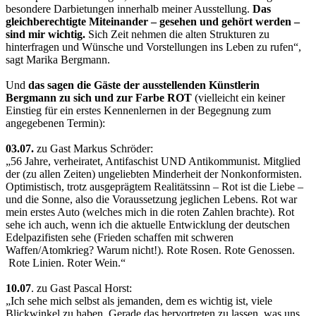
besondere Darbietungen innerhalb meiner Ausstellung.
Das
gleichberechtigte Miteinander – gesehen und gehört werden –
sind mir wichtig.
Sich Zeit nehmen die alten Strukturen zu
hinterfragen und Wünsche und Vorstellungen ins Leben zu rufen“,
sagt Marika Bergmann.
Und
das sagen die Gäste der ausstellenden Künstlerin
Bergmann zu sich und zur Farbe ROT
(vielleicht ein keiner
Einstieg für ein erstes Kennenlernen in der Begegnung zum
angegebenen Termin):
03.07.
zu Gast Markus Schröder:
„56 Jahre, verheiratet, Antifaschist UND Antikommunist. Mitglied
der (zu allen Zeiten) ungeliebten Minderheit der Nonkonformisten.
Optimistisch, trotz ausgeprägtem Realitätssinn – Rot ist die Liebe –
und die Sonne, also die Voraussetzung jeglichen Lebens. Rot war
mein erstes Auto (welches mich in die roten Zahlen brachte). Rot
sehe ich auch, wenn ich die aktuelle Entwicklung der deutschen
Edelpazifisten sehe (Frieden schaffen mit schweren
Waffen/Atomkrieg? Warum nicht!). Rote Rosen. Rote Genossen.
Rote Linien. Roter Wein.“
10.07
. zu Gast Pascal Horst:
„Ich sehe mich selbst als jemanden, dem es wichtig ist, viele
Blickwinkel zu haben. Gerade das hervortreten zu lassen, was uns