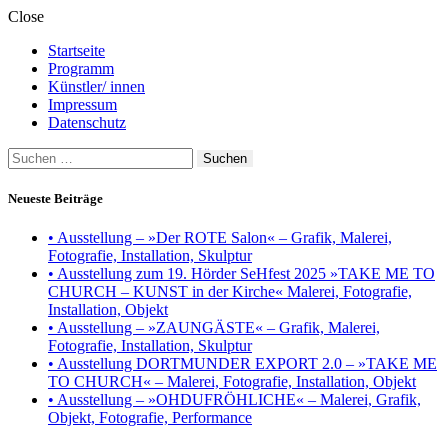
Close
Startseite
Programm
Künstler/ innen
Impressum
Datenschutz
Suchen
nach:
Neueste Beiträge
• Ausstellung – »Der ROTE Salon« – Grafik, Malerei,
Fotografie, Installation, Skulptur
• Ausstellung zum 19. Hörder SeHfest 2025 »TAKE ME TO
CHURCH – KUNST in der Kirche« Malerei, Fotografie,
Installation, Objekt
• Ausstellung – »ZAUNGÄSTE« – Grafik, Malerei,
Fotografie, Installation, Skulptur
• Ausstellung DORTMUNDER EXPORT 2.0 – »TAKE ME
TO CHURCH« – Malerei, Fotografie, Installation, Objekt
• Ausstellung – »OHDUFRÖHLICHE« – Malerei, Grafik,
Objekt, Fotografie, Performance