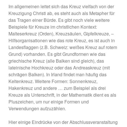
Im allgemeinen leitet sich das Kreuz vielfach von der
August 2021
Kreuzigung Christi ab, es steht auch als Metapher für
Juli 2021
das Tragen einer Bürde. Es gibt noch viele weitere
Mai 2021
Beispiele für Kreuze im christlichen Kontext:
März 2021
Malteserkreuz (Orden), Kreuzsäulen, Gipfelkreuze, –
Hilfsorganisationen wie das rote Kreuz, es ist auch in
Februar 2021
Landesflaggen (z.B. Schweiz: weißes Kreuz auf rotem
Januar 2021
Grund) vorhanden. Es gibt Grundformen wie das
November 2020
griechische Kreuz (alle Balken sind gleich), das
Oktober 2020
lateinische Hochkreuz oder das Andreaskreuz (mit
September 2020
schrägen Balken). In Irland findet man häufig das
Keltenkreuz. Weitere Formen: Sonnenkreuz,
August 2020
Hakenkreuz und andere … zum Beispiel als drei
Juli 2020
Kreuze als Unterschrift, in der Mathematik dient es als
Juni 2020
Pluszeichen, um nur einige Formen und
Februar 2020
Verwendungen aufzuzählen.
Januar 2020
Hier einige Eindrücke von der Abschlussveranstaltung
November 2019