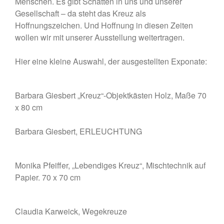
Menschen. Es gibt Schatten in uns und unserer
Gesellschaft – da steht das Kreuz als
Hoffnungszeichen. Und Hoffnung in diesen Zeiten
wollen wir mit unserer Ausstellung weitertragen.
Hier eine kleine Auswahl, der ausgestellten Exponate:
Juli 2026
Oktober 2025
August 2025
Barbara Giesbert „Kreuz“-Objektkästen Holz, Maße 70
x 80 cm
Februar 2025
Oktober 2024
Barbara Giesbert, ERLEUCHTUNG
August 2024
Juli 2024
Monika Pfeiffer, „Lebendiges Kreuz“, Mischtechnik auf
Juni 2024
Papier. 70 x 70 cm
April 2024
März 2024
Februar 2024
Claudia Karweick, Wegekreuze