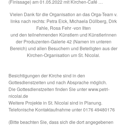
(Finissage) am 01.05.2022 mit Kirchen-Café …
Oktober 2019
September 2019
Vielen Dank für die Organisation an das Orga-Team v.
links nach rechts: Petra Eick, Michaela Düllberg, Dirk
Juni 2019
Fahle, Rosa Fehr -von Ilten
Mai 2019
und den teilnehmenden Künstlern und Künstlerinnen
der Produzenten-Galerie 42 (Namen im unteren
Bereich) und allen Besuchern und Beteiligten aus der
Kirchen-Organisation um St. Nicolai.
Programm
Besichtigungen der Kirche sind in den
Gottesdienstzeiten und nach Absprache möglich.
Anmelden
Die Gottesdienstzeiten finden Sie unter www.petri-
Eintrags-Feed
nicolai.de
Kommentar-Feed
Weitere Projekte in St. Nicolai sind in Planung.
WordPress.org
Telefonische Kontaktaufnahme unter 0176 49480176
(Bitte beachten Sie, dass sich die dort angegebenen