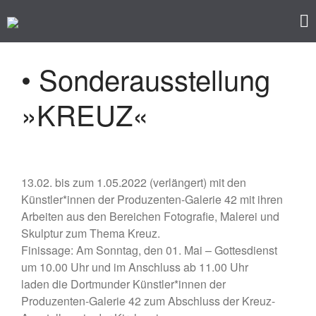
Kunst im Kreuzviertel
Produzenten-Galerie 42
• Sonderausstellung
Startseite
»KREUZ«
Programm
Künstler/ innen
Impressum
Datenschutz
13.02. bis zum 1.05.2022 (verlängert) mit den
Künstler*innen der Produzenten-Galerie 42 mit ihren
Arbeiten aus den Bereichen Fotografie, Malerei und
Skulptur zum Thema Kreuz.
Finissage: Am Sonntag, den 01. Mai – Gottesdienst
um 10.00 Uhr und im Anschluss ab 11.00 Uhr
laden die Dortmunder Künstler*innen der
Produzenten-Galerie 42 zum Abschluss der Kreuz-
• Ausstellung – »Der ROTE