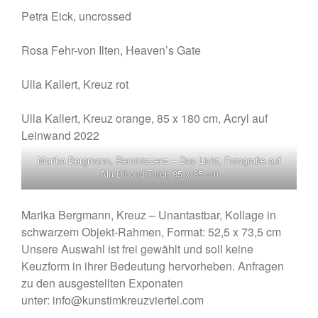
Dezember 2023
Petra Eick, uncrossed
November 2023
August 2023
Rosa Fehr-von Ilten, Heaven’s Gate
Juli 2023
Ulla Kallert, Kreuz rot
Juni 2023
Mai 2023
Ulla Kallert, Kreuz orange, 85 x 180 cm, Acryl auf
März 2023
Leinwand 2022
Januar 2023
Marika Bergmann, Reminiszenz – Das Licht, Fotografie auf
September 2022
Alu Dibond-Tafel, 85 x 85 cm
August 2022
Juli 2022
Marika Bergmann, Kreuz – Unantastbar, Kollage in
schwarzem Objekt-Rahmen, Format: 52,5 x 73,5 cm
Mai 2022
Unsere Auswahl ist frei gewählt und soll keine
April 2022
Keuzform in ihrer Bedeutung hervorheben. Anfragen
März 2022
zu den ausgestellten Exponaten
Januar 2022
unter: info@kunstimkreuzviertel.com
September 2021