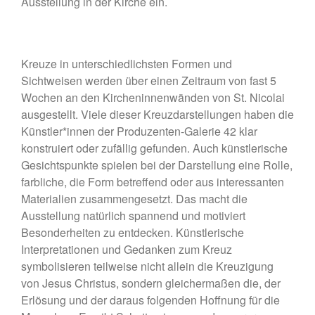
Ausstellung in der Kirche ein.
Salon« – Grafik, Malerei,
Fotografie, Installation,
Skulptur
• Ausstellung zum 19. Hörder
Kreuze in unterschiedlichsten Formen und
SeHfest 2025 »TAKE ME TO
Sichtweisen werden über einen Zeitraum von fast 5
CHURCH – KUNST in der
Wochen an den Kircheninnenwänden von St. Nicolai
Kirche« Malerei, Fotografie,
ausgestellt. Viele dieser Kreuzdarstellungen haben die
Installation, Objekt
Künstler*innen der Produzenten-Galerie 42 klar
• Ausstellung – »ZAUNGÄSTE«
konstruiert oder zufällig gefunden. Auch künstlerische
– Grafik, Malerei, Fotografie,
Gesichtspunkte spielen bei der Darstellung eine Rolle,
Installation, Skulptur
farbliche, die Form betreffend oder aus interessanten
• Ausstellung DORTMUNDER
Materialien zusammengesetzt. Das macht die
EXPORT 2.0 – »TAKE ME TO
Ausstellung natürlich spannend und motiviert
CHURCH« – Malerei,
Fotografie, Installation, Objekt
Besonderheiten zu entdecken. Künstlerische
Interpretationen und Gedanken zum Kreuz
• Ausstellung –
»OHDUFRÖHLICHE« –
symbolisieren teilweise nicht allein die Kreuzigung
Malerei, Grafik, Objekt,
von Jesus Christus, sondern gleichermaßen die, der
Fotografie, Performance
Erlösung und der daraus folgenden Hoffnung für die