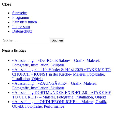
Close
Startseite
Programm
Künstler/ innen
Impressum
Datenschutz
Suchen
nach:
Neueste Beiträge
• Ausstellung – »Der ROTE Salon« – Grafik, Malerei,
Fotografie, Installation, Skulptur
• Ausstellung zum 19. Hörder SeHfest 2025 »TAKE ME TO
CHURCH – KUNST in der Kirche« Malerei, Fotografie,
Installation, Objekt
• Ausstellung – »ZAUNGÄSTE« – Grafik, Malerei,
Fotografie, Installation, Skulptur
• Ausstellung DORTMUNDER EXPORT 2.0 – »TAKE ME
TO CHURCH« – Malerei, Fotografie, Installation, Objekt
• Ausstellung – »OHDUFRÖHLICHE« – Malerei, Grafik,
Objekt, Fotografie, Performance