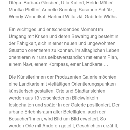
Diéga, Barbara Giesbert, Ulla Kallert, Heide Möller,
Skulptur
Monika Pfeiffer, Annelie Sonntag, Susanne Schütz,
• Ausstellung zum 19. Hörder
Wendy Wendrikat, Hartmut Willutzki, Gabriele Wirths
SeHfest 2025 »TAKE ME TO
CHURCH – KUNST in der
Ein wichtiges und entscheidendes Moment im
Kirche« Malerei, Fotografie,
Umgang mit Krisen und deren Bewältigung besteht in
Installation, Objekt
der Fähigkeit, sich in einer neuen und ungewohnten
• Ausstellung – »ZAUNGÄSTE«
Situation orientieren zu können. Im alltäglichen Leben
– Grafik, Malerei, Fotografie,
orientieren wir uns selbstverständlich mit einem Plan,
Installation, Skulptur
einem Navi, einem Kompass, einer Landkarte …
• Ausstellung DORTMUNDER
EXPORT 2.0 – »TAKE ME TO
Die KünstlerInnen der Produzenten Galerie möchten
CHURCH« – Malerei,
Fotografie, Installation, Objekt
eine Landkarte mit vielfältigen Orientierungspunkten
künstlerisch gestalten. Orte und Stadtansichten
• Ausstellung –
»OHDUFRÖHLICHE« –
werden aus 13 verschiedenen Blickwinkeln
Malerei, Grafik, Objekt,
festgehalten und später in der Galerie positioniert. Der
Fotografie, Performance
urbane Erlebnisraum aller Beteiligten, auch der
Besucher*innen, wird Bild um Bild erweitert. So
werden Orte mit Anderen geteilt, Geschichten erzählt,