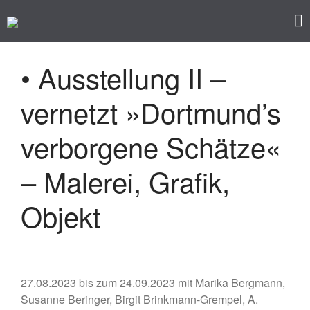
Kunst im Kreuzviertel
Produzenten-Galerie 42
Startseite
• Ausstellung II –
Programm
vernetzt »Dortmund’s
Künstler/ innen
Impressum
verborgene Schätze«
Datenschutz
– Malerei, Grafik,
Objekt
• Ausstellung – »Der ROTE
27.08.2023 bis zum 24.09.2023 mit Marika Bergmann,
Salon« – Grafik, Malerei,
Susanne Beringer, Birgit Brinkmann-Grempel, A.
Fotografie, Installation,