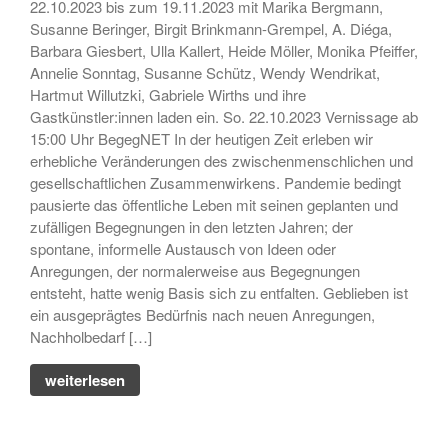
Skulptur
22.10.2023 bis zum 19.11.2023 mit Marika Bergmann,
Susanne Beringer, Birgit Brinkmann-Grempel, A. Diéga,
• Ausstellung zum 19. Hörder
Barbara Giesbert, Ulla Kallert, Heide Möller, Monika Pfeiffer,
SeHfest 2025 »TAKE ME TO
Annelie Sonntag, Susanne Schütz, Wendy Wendrikat,
CHURCH – KUNST in der
Kirche« Malerei, Fotografie,
Hartmut Willutzki, Gabriele Wirths und ihre
Installation, Objekt
Gastkünstler:innen laden ein. So. 22.10.2023 Vernissage ab
15:00 Uhr BegegNET In der heutigen Zeit erleben wir
• Ausstellung – »ZAUNGÄSTE«
erhebliche Veränderungen des zwischenmenschlichen und
– Grafik, Malerei, Fotografie,
gesellschaftlichen Zusammenwirkens. Pandemie bedingt
Installation, Skulptur
pausierte das öffentliche Leben mit seinen geplanten und
• Ausstellung DORTMUNDER
zufälligen Begegnungen in den letzten Jahren; der
EXPORT 2.0 – »TAKE ME TO
spontane, informelle Austausch von Ideen oder
CHURCH« – Malerei,
Anregungen, der normalerweise aus Begegnungen
Fotografie, Installation, Objekt
entsteht, hatte wenig Basis sich zu entfalten. Geblieben ist
• Ausstellung –
ein ausgeprägtes Bedürfnis nach neuen Anregungen,
»OHDUFRÖHLICHE« –
Nachholbedarf […]
Malerei, Grafik, Objekt,
Fotografie, Performance
weiterlesen