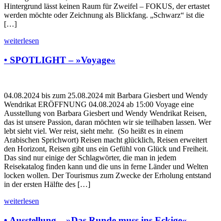
Hintergrund lässt keinen Raum für Zweifel – FOKUS, der ertastet
werden möchte oder Zeichnung als Blickfang. „Schwarz“ ist die
[…]
weiterlesen
• SPOTLIGHT – »Voyage«
04.08.2024 bis zum 25.08.2024 mit Barbara Giesbert und Wendy
Wendrikat ERÖFFNUNG 04.08.2024 ab 15:00 Voyage eine
Ausstellung von Barbara Giesbert und Wendy Wendrikat Reisen,
das ist unsere Passion, daran möchten wir sie teilhaben lassen. Wer
lebt sieht viel. Wer reist, sieht mehr. (So heißt es in einem
Arabischen Sprichwort) Reisen macht glücklich, Reisen erweitert
den Horizont, Reisen gibt uns ein Gefühl von Glück und Freiheit.
Das sind nur einige der Schlagwörter, die man in jedem
Reisekatalog finden kann und die uns in ferne Länder und Welten
locken wollen. Der Tourismus zum Zwecke der Erholung entstand
in der ersten Hälfte des […]
weiterlesen
• Ausstellung – »Das Runde muss ins Eckige« –