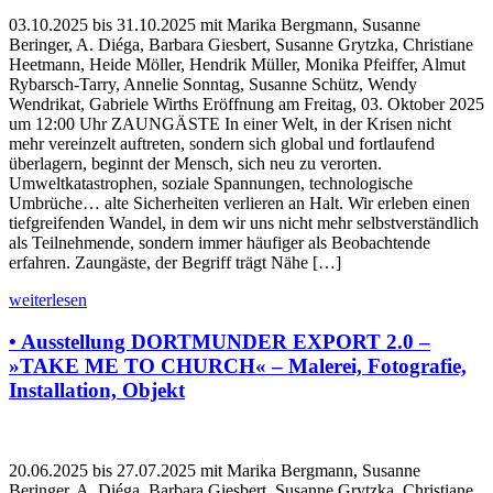
03.10.2025 bis 31.10.2025 mit Marika Bergmann, Susanne
Beringer, A. Diéga, Barbara Giesbert, Susanne Grytzka, Christiane
Heetmann, Heide Möller, Hendrik Müller, Monika Pfeiffer, Almut
Rybarsch-Tarry, Annelie Sonntag, Susanne Schütz, Wendy
Wendrikat, Gabriele Wirths Eröffnung am Freitag, 03. Oktober 2025
um 12:00 Uhr ZAUNGÄSTE In einer Welt, in der Krisen nicht
mehr vereinzelt auftreten, sondern sich global und fortlaufend
überlagern, beginnt der Mensch, sich neu zu verorten.
Umweltkatastrophen, soziale Spannungen, technologische
Umbrüche… alte Sicherheiten verlieren an Halt. Wir erleben einen
tiefgreifenden Wandel, in dem wir uns nicht mehr selbstverständlich
als Teilnehmende, sondern immer häufiger als Beobachtende
erfahren. Zaungäste, der Begriff trägt Nähe […]
weiterlesen
• Ausstellung DORTMUNDER EXPORT 2.0 –
»TAKE ME TO CHURCH« – Malerei, Fotografie,
Installation, Objekt
20.06.2025 bis 27.07.2025 mit Marika Bergmann, Susanne
Beringer, A. Diéga, Barbara Giesbert, Susanne Grytzka, Christiane