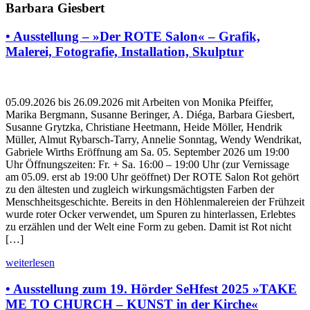
Barbara Giesbert
• Ausstellung – »Der ROTE Salon« – Grafik,
Malerei, Fotografie, Installation, Skulptur
05.09.2026 bis 26.09.2026 mit Arbeiten von Monika Pfeiffer,
Marika Bergmann, Susanne Beringer, A. Diéga, Barbara Giesbert,
Susanne Grytzka, Christiane Heetmann, Heide Möller, Hendrik
Müller, Almut Rybarsch-Tarry, Annelie Sonntag, Wendy Wendrikat,
Gabriele Wirths Eröffnung am Sa. 05. September 2026 um 19:00
Uhr Öffnungszeiten: Fr. + Sa. 16:00 – 19:00 Uhr (zur Vernissage
am 05.09. erst ab 19:00 Uhr geöffnet) Der ROTE Salon Rot gehört
zu den ältesten und zugleich wirkungsmächtigsten Farben der
Menschheitsgeschichte. Bereits in den Höhlenmalereien der Frühzeit
wurde roter Ocker verwendet, um Spuren zu hinterlassen, Erlebtes
zu erzählen und der Welt eine Form zu geben. Damit ist Rot nicht
[…]
weiterlesen
• Ausstellung zum 19. Hörder SeHfest 2025 »TAKE
ME TO CHURCH – KUNST in der Kirche«