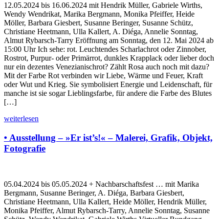
12.05.2024 bis 16.06.2024 mit Hendrik Müller, Gabriele Wirths,
Wendy Wendrikat, Marika Bergmann, Monika Pfeiffer, Heide
Möller, Barbara Giesbert, Susanne Beringer, Susanne Schütz,
Christiane Heetmann, Ulla Kallert, A. Diéga, Annelie Sonntag,
Almut Rybarsch-Tarry Eröffnung am Sonntag, den 12. Mai 2024 ab
15:00 Uhr Ich sehe: rot. Leuchtendes Scharlachrot oder Zinnober,
Rostrot, Purpur- oder Primärrot, dunkles Krapplack oder lieber doch
nur ein dezentes Venezianischrot? Zählt Rosa auch noch mit dazu?
Mit der Farbe Rot verbinden wir Liebe, Wärme und Feuer, Kraft
oder Wut und Krieg. Sie symbolisiert Energie und Leidenschaft, für
manche ist sie sogar Lieblingsfarbe, für andere die Farbe des Blutes
[…]
weiterlesen
• Ausstellung – »Er ist’s!« – Malerei, Grafik, Objekt,
Fotografie
05.04.2024 bis 05.05.2024 + Nachbarschaftsfest … mit Marika
Bergmann, Susanne Beringer, A. Diéga, Barbara Giesbert,
Christiane Heetmann, Ulla Kallert, Heide Möller, Hendrik Müller,
Monika Pfeiffer, Almut Rybarsch-Tarry, Annelie Sonntag, Susanne