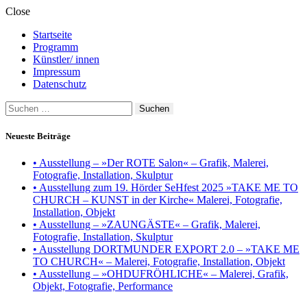
Close
Startseite
Programm
Künstler/ innen
Impressum
Datenschutz
Suchen
nach:
Neueste Beiträge
• Ausstellung – »Der ROTE Salon« – Grafik, Malerei,
Fotografie, Installation, Skulptur
• Ausstellung zum 19. Hörder SeHfest 2025 »TAKE ME TO
CHURCH – KUNST in der Kirche« Malerei, Fotografie,
Installation, Objekt
• Ausstellung – »ZAUNGÄSTE« – Grafik, Malerei,
Fotografie, Installation, Skulptur
• Ausstellung DORTMUNDER EXPORT 2.0 – »TAKE ME
TO CHURCH« – Malerei, Fotografie, Installation, Objekt
• Ausstellung – »OHDUFRÖHLICHE« – Malerei, Grafik,
Objekt, Fotografie, Performance