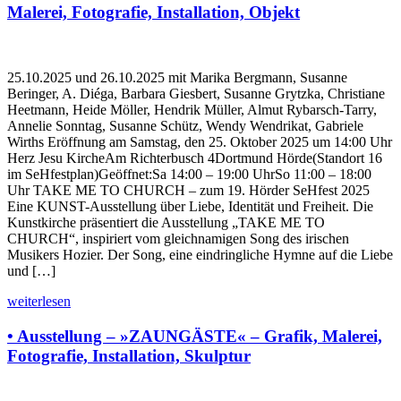
Malerei, Fotografie, Installation, Objekt
25.10.2025 und 26.10.2025 mit Marika Bergmann, Susanne
Beringer, A. Diéga, Barbara Giesbert, Susanne Grytzka, Christiane
Heetmann, Heide Möller, Hendrik Müller, Almut Rybarsch-Tarry,
Annelie Sonntag, Susanne Schütz, Wendy Wendrikat, Gabriele
Wirths Eröffnung am Samstag, den 25. Oktober 2025 um 14:00 Uhr
Herz Jesu KircheAm Richterbusch 4Dortmund Hörde(Standort 16
im SeHfestplan)Geöffnet:Sa 14:00 – 19:00 UhrSo 11:00 – 18:00
Uhr TAKE ME TO CHURCH – zum 19. Hörder SeHfest 2025
Eine KUNST-Ausstellung über Liebe, Identität und Freiheit. Die
Kunstkirche präsentiert die Ausstellung „TAKE ME TO
CHURCH“, inspiriert vom gleichnamigen Song des irischen
Musikers Hozier. Der Song, eine eindringliche Hymne auf die Liebe
und […]
weiterlesen
• Ausstellung – »ZAUNGÄSTE« – Grafik, Malerei,
Fotografie, Installation, Skulptur