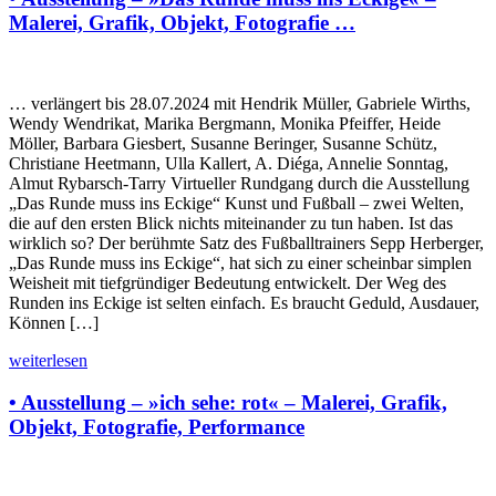
Malerei, Grafik, Objekt, Fotografie …
… verlängert bis 28.07.2024 mit Hendrik Müller, Gabriele Wirths,
Wendy Wendrikat, Marika Bergmann, Monika Pfeiffer, Heide
Möller, Barbara Giesbert, Susanne Beringer, Susanne Schütz,
Christiane Heetmann, Ulla Kallert, A. Diéga, Annelie Sonntag,
Almut Rybarsch-Tarry Virtueller Rundgang durch die Ausstellung
„Das Runde muss ins Eckige“ Kunst und Fußball – zwei Welten,
die auf den ersten Blick nichts miteinander zu tun haben. Ist das
wirklich so? Der berühmte Satz des Fußballtrainers Sepp Herberger,
„Das Runde muss ins Eckige“, hat sich zu einer scheinbar simplen
Weisheit mit tiefgründiger Bedeutung entwickelt. Der Weg des
Runden ins Eckige ist selten einfach. Es braucht Geduld, Ausdauer,
Können […]
weiterlesen
• Ausstellung – »ich sehe: rot« – Malerei, Grafik,
Objekt, Fotografie, Performance