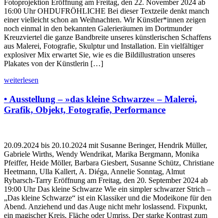
Fotoprojektion Eröffnung am Freitag, den 22. November 2024 ab
16:00 Uhr OHDUFRÖHLICHE Bei dieser Textzeile denkt manch
einer vielleicht schon an Weihnachten. Wir Künstler*innen zeigen
noch einmal in den bekannten Galerieräumen im Dortmunder
Kreuzviertel die ganze Bandbreite unseres künstlerischen Schaffens
aus Malerei, Fotografie, Skulptur und Installation. Ein vielfältiger
explosiver Mix erwartet Sie, wie es die Bildillustration unseres
Plakates von der Künstlerin […]
weiterlesen
• Ausstellung – »das kleine Schwarze« – Malerei,
Grafik, Objekt, Fotografie, Performance
20.09.2024 bis 20.10.2024 mit Susanne Beringer, Hendrik Müller,
Gabriele Wirths, Wendy Wendrikat, Marika Bergmann, Monika
Pfeiffer, Heide Möller, Barbara Giesbert, Susanne Schütz, Christiane
Heetmann, Ulla Kallert, A. Diéga, Annelie Sonntag, Almut
Rybarsch-Tarry Eröffnung am Freitag, den 20. September 2024 ab
19:00 Uhr Das kleine Schwarze Wie ein simpler schwarzer Strich –
„Das kleine Schwarze“ ist ein Klassiker und die Modeikone für den
Abend. Anziehend und das Auge nicht mehr loslassend. Fixpunkt,
ein magischer Kreis, Fläche oder Umriss. Der starke Kontrast zum