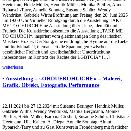
Heetmann, Heide Möller, Hendrik Müller, Monika Pfeiffer, Almut
Rybarsch-Tarry, Annelie Sonntag, Susanne Schütz, Wendy
Wendrikat, Gabriele WirthsEröffnung am Freitag, den 20. Juni 2025
um 19:00 Uhr Virtueller Rundgang durch die Ausstellung TAKE
ME TO CHURCH Eine Ausstellung über Liebe, Identität und
Freiheit. Die Kunstkirche präsentiert die Ausstellung „TAKE ME
TO CHURCH“, inspiriert vom gleichnamigen Song des irischen
Musikers Hozier. Der Song, eine eindringliche Hymne auf die Liebe
und Individualität, thematisiert die Spannungen zwischen
persönlicher Freiheit und gesellschaftlicher Unterdrückung,
insbesondere im Kontext der Rechte der LGBTQIA* […]
weiterlesen
• Ausstellung – »OHDUFRÖHLICHE« – Malerei,
Grafik, Objekt, Fotografie, Performance
22.11.2024 bis 27.12.2024 mit Susanne Beringer, Hendrik Müller,
Gabriele Wirths, Wendy Wendrikat, Marika Bergmann, Monika
Pfeiffer, Heide Möller, Barbara Giesbert, Susanne Schütz, Christiane
Heetmann, Ulla Kallert, A. Diéga, Annelie Sonntag, Almut
Rybarsch-Tarry und zu Gast Kunstverein Fröndenberg mit festlicher