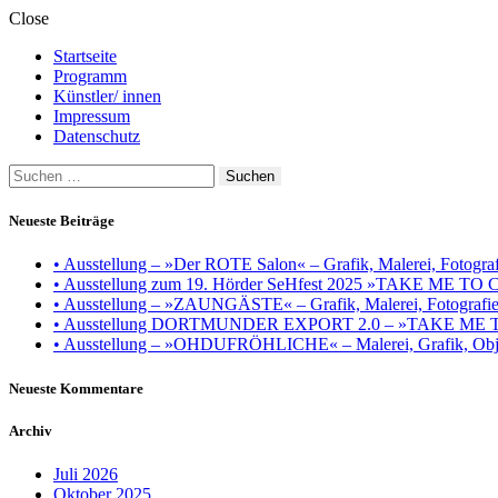
Close
Startseite
Programm
Künstler/ innen
Impressum
Datenschutz
Suchen
nach:
Neueste Beiträge
• Ausstellung – »Der ROTE Salon« – Grafik, Malerei, Fotografie
• Ausstellung zum 19. Hörder SeHfest 2025 »TAKE ME TO CH
• Ausstellung – »ZAUNGÄSTE« – Grafik, Malerei, Fotografie, I
• Ausstellung DORTMUNDER EXPORT 2.0 – »TAKE ME TO CHU
• Ausstellung – »OHDUFRÖHLICHE« – Malerei, Grafik, Objek
Neueste Kommentare
Archiv
Juli 2026
Oktober 2025