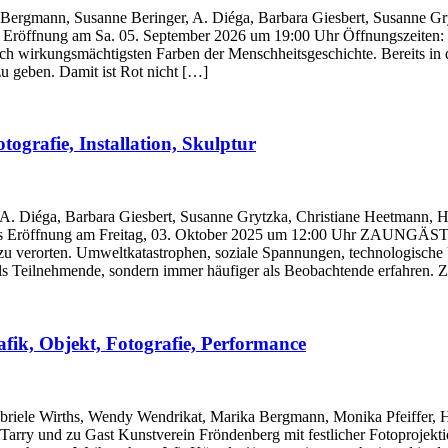
 Bergmann, Susanne Beringer, A. Diéga, Barbara Giesbert, Susanne Gr
Eröffnung am Sa. 05. September 2026 um 19:00 Uhr Öffnungszeiten: Fr
ch wirkungsmächtigsten Farben der Menschheitsgeschichte. Bereits in 
zu geben. Damit ist Rot nicht […]
grafie, Installation, Skulptur
. Diéga, Barbara Giesbert, Susanne Grytzka, Christiane Heetmann, He
 Eröffnung am Freitag, 03. Oktober 2025 um 12:00 Uhr ZAUNGÄSTE In 
u zu verorten. Umweltkatastrophen, soziale Spannungen, technologische
 als Teilnehmende, sondern immer häufiger als Beobachtende erfahren. Z
k, Objekt, Fotografie, Performance
briele Wirths, Wendy Wendrikat, Marika Bergmann, Monika Pfeiffer, He
Tarry und zu Gast Kunstverein Fröndenberg mit festlicher Fotoprojek