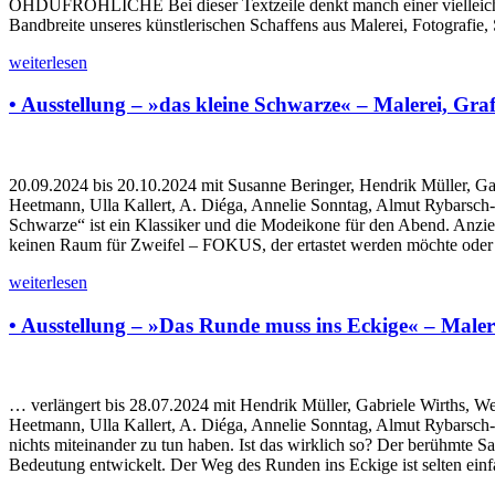
OHDUFRÖHLICHE Bei dieser Textzeile denkt manch einer vielleicht 
Bandbreite unseres künstlerischen Schaffens aus Malerei, Fotografie, S
weiterlesen
• Ausstellung – »das kleine Schwarze« – Malerei, Gra
20.09.2024 bis 20.10.2024 mit Susanne Beringer, Hendrik Müller, Ga
Heetmann, Ulla Kallert, A. Diéga, Annelie Sonntag, Almut Rybarsch-
Schwarze“ ist ein Klassiker und die Modeikone für den Abend. Anzieh
keinen Raum für Zweifel – FOKUS, der ertastet werden möchte oder 
weiterlesen
• Ausstellung – »Das Runde muss ins Eckige« – Maler
… verlängert bis 28.07.2024 mit Hendrik Müller, Gabriele Wirths, W
Heetmann, Ulla Kallert, A. Diéga, Annelie Sonntag, Almut Rybarsch-
nichts miteinander zu tun haben. Ist das wirklich so? Der berühmte S
Bedeutung entwickelt. Der Weg des Runden ins Eckige ist selten ei