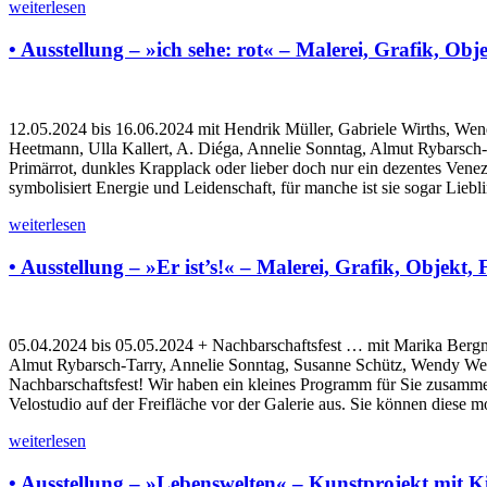
weiterlesen
• Ausstellung – »ich sehe: rot« – Malerei, Grafik, Obj
12.05.2024 bis 16.06.2024 mit Hendrik Müller, Gabriele Wirths, Wen
Heetmann, Ulla Kallert, A. Diéga, Annelie Sonntag, Almut Rybarsch-
Primärrot, dunkles Krapplack oder lieber doch nur ein dezentes Vene
symbolisiert Energie und Leidenschaft, für manche ist sie sogar Liebl
weiterlesen
• Ausstellung – »Er ist’s!« – Malerei, Grafik, Objekt, 
05.04.2024 bis 05.05.2024 + Nachbarschaftsfest … mit Marika Bergma
Almut Rybarsch-Tarry, Annelie Sonntag, Susanne Schütz, Wendy Wendr
Nachbarschaftsfest! Wir haben ein kleines Programm für Sie zusammeng
Velostudio auf der Freifläche vor der Galerie aus. Sie können diese 
weiterlesen
• Ausstellung – »Lebenswelten« – Kunstprojekt mi