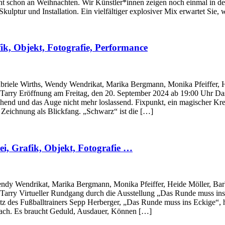
schon an Weihnachten. Wir Künstler*innen zeigen noch einmal in de
kulptur und Installation. Ein vielfältiger explosiver Mix erwartet Sie, 
fik, Objekt, Fotografie, Performance
briele Wirths, Wendy Wendrikat, Marika Bergmann, Monika Pfeiffer, He
Tarry Eröffnung am Freitag, den 20. September 2024 ab 19:00 Uhr Das
end und das Auge nicht mehr loslassend. Fixpunkt, ein magischer Krei
Zeichnung als Blickfang. „Schwarz“ ist die […]
ei, Grafik, Objekt, Fotografie …
endy Wendrikat, Marika Bergmann, Monika Pfeiffer, Heide Möller, Barb
Tarry Virtueller Rundgang durch die Ausstellung „Das Runde muss ins 
atz des Fußballtrainers Sepp Herberger, „Das Runde muss ins Eckige“, ha
nfach. Es braucht Geduld, Ausdauer, Können […]