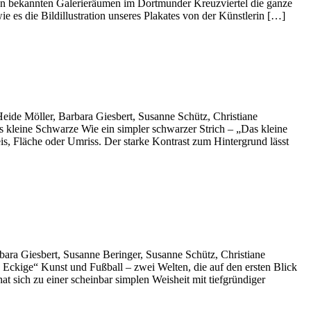
n bekannten Galerieräumen im Dortmunder Kreuzviertel die ganze
wie es die Bildillustration unseres Plakates von der Künstlerin […]
ide Möller, Barbara Giesbert, Susanne Schütz, Christiane
 kleine Schwarze Wie ein simpler schwarzer Strich – „Das kleine
s, Fläche oder Umriss. Der starke Kontrast zum Hintergrund lässt
ara Giesbert, Susanne Beringer, Susanne Schütz, Christiane
Eckige“ Kunst und Fußball – zwei Welten, die auf den ersten Blick
t sich zu einer scheinbar simplen Weisheit mit tiefgründiger