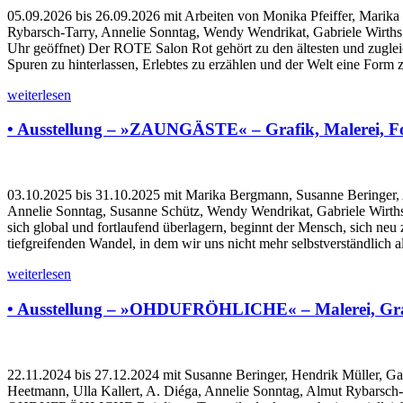
05.09.2026 bis 26.09.2026 mit Arbeiten von Monika Pfeiffer, Marika
Rybarsch-Tarry, Annelie Sonntag, Wendy Wendrikat, Gabriele Wirths 
Uhr geöffnet) Der ROTE Salon Rot gehört zu den ältesten und zuglei
Spuren zu hinterlassen, Erlebtes zu erzählen und der Welt eine Form 
weiterlesen
• Ausstellung – »ZAUNGÄSTE« – Grafik, Malerei, Foto
03.10.2025 bis 31.10.2025 mit Marika Bergmann, Susanne Beringer, A
Annelie Sonntag, Susanne Schütz, Wendy Wendrikat, Gabriele Wirths
sich global und fortlaufend überlagern, beginnt der Mensch, sich ne
tiefgreifenden Wandel, in dem wir uns nicht mehr selbstverständlich
weiterlesen
• Ausstellung – »OHDUFRÖHLICHE« – Malerei, Grafi
22.11.2024 bis 27.12.2024 mit Susanne Beringer, Hendrik Müller, Ga
Heetmann, Ulla Kallert, A. Diéga, Annelie Sonntag, Almut Rybarsch-