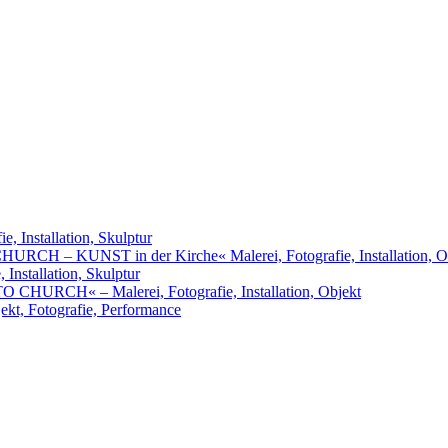
, Installation, Skulptur
URCH – KUNST in der Kirche« Malerei, Fotografie, Installation, O
nstallation, Skulptur
RCH« – Malerei, Fotografie, Installation, Objekt
t, Fotografie, Performance