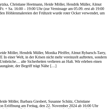
ytzka, Christiane Heetmann, Heide Möller, Hendrik Müller, Almut
. + Sa. 16:00 – 19:00 Uhr (zur Vernissage am 05.09. erst ab 19:00
den Höhlenmalereien der Frühzeit wurde roter Ocker verwendet, um
ide Möller, Hendrik Müller, Monika Pfeiffer, Almut Rybarsch-Tarry,
einer Welt, in der Krisen nicht mehr vereinzelt auftreten, sondern
 Umbrüche… alte Sicherheiten verlieren an Halt. Wir erleben einen
aungäste, der Begriff trägt Nähe […]
ide Möller, Barbara Giesbert, Susanne Schütz, Christiane
tion Eröffnung am Freitag, den 22. November 2024 ab 16:00 Uhr