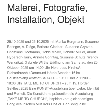
Fotografie, Installation,
Malerei, Fotografie,
Skulptur
• Ausstellung zum 19. Hörder
Installation, Objekt
SeHfest 2025 »TAKE ME TO
CHURCH – KUNST in der
Kirche« Malerei, Fotografie,
Installation, Objekt
• Ausstellung – »ZAUNGÄSTE«
25.10.2025 und 26.10.2025 mit Marika Bergmann, Susanne
– Grafik, Malerei, Fotografie,
Beringer, A. Diéga, Barbara Giesbert, Susanne Grytzka,
Installation, Skulptur
Christiane Heetmann, Heide Möller, Hendrik Müller, Almut
• Ausstellung DORTMUNDER
Rybarsch-Tarry, Annelie Sonntag, Susanne Schütz, Wendy
EXPORT 2.0 – »TAKE ME TO
Wendrikat, Gabriele Wirths Eröffnung am Samstag, den 25.
CHURCH« – Malerei,
Oktober 2025 um 14:00 Uhr Herz Jesu KircheAm
Fotografie, Installation, Objekt
Richterbusch 4Dortmund Hörde(Standort 16 im
• Ausstellung –
SeHfestplan)Geöffnet:Sa 14:00 – 19:00 UhrSo 11:00 –
»OHDUFRÖHLICHE« –
18:00 Uhr TAKE ME TO CHURCH – zum 19. Hörder
Malerei, Grafik, Objekt,
SeHfest 2025 Eine KUNST-Ausstellung über Liebe, Identität
Fotografie, Performance
und Freiheit. Die Kunstkirche präsentiert die Ausstellung
„TAKE ME TO CHURCH“, inspiriert vom gleichnamigen
Song des irischen Musikers Hozier. Der Song, eine