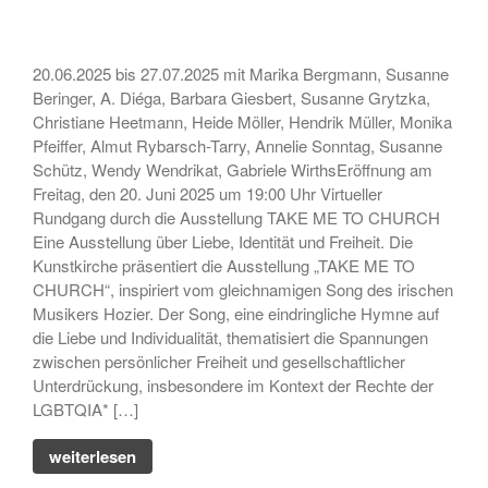
August 2023
Juli 2023
20.06.2025 bis 27.07.2025 mit Marika Bergmann, Susanne
Juni 2023
Beringer, A. Diéga, Barbara Giesbert, Susanne Grytzka,
Christiane Heetmann, Heide Möller, Hendrik Müller, Monika
Mai 2023
Pfeiffer, Almut Rybarsch-Tarry, Annelie Sonntag, Susanne
März 2023
Schütz, Wendy Wendrikat, Gabriele WirthsEröffnung am
Januar 2023
Freitag, den 20. Juni 2025 um 19:00 Uhr Virtueller
Rundgang durch die Ausstellung TAKE ME TO CHURCH
September 2022
Eine Ausstellung über Liebe, Identität und Freiheit. Die
August 2022
Kunstkirche präsentiert die Ausstellung „TAKE ME TO
Juli 2022
CHURCH“, inspiriert vom gleichnamigen Song des irischen
Musikers Hozier. Der Song, eine eindringliche Hymne auf
Mai 2022
die Liebe und Individualität, thematisiert die Spannungen
April 2022
zwischen persönlicher Freiheit und gesellschaftlicher
März 2022
Unterdrückung, insbesondere im Kontext der Rechte der
LGBTQIA* […]
Januar 2022
September 2021
weiterlesen
August 2021