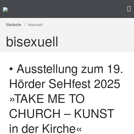
Kunst im Kreuzviertel
Produzenten-Galerie 42
Startseite
/
bisexuell
Startseite
bisexuell
Programm
Künstler/ innen
Impressum
• Ausstellung zum 19.
Datenschutz
Hörder SeHfest 2025
»TAKE ME TO
CHURCH – KUNST
in der Kirche«
• Ausstellung – »Der ROTE
Salon« – Grafik, Malerei,