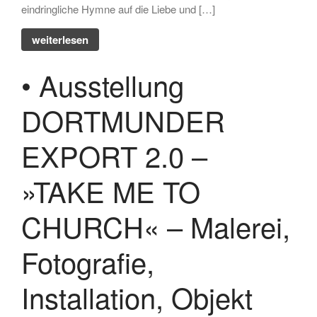
eindringliche Hymne auf die Liebe und […]
weiterlesen
Juli 2026
• Ausstellung
Oktober 2025
DORTMUNDER
August 2025
Februar 2025
EXPORT 2.0 –
Oktober 2024
August 2024
»TAKE ME TO
Juli 2024
Juni 2024
CHURCH« – Malerei,
April 2024
Fotografie,
März 2024
Februar 2024
Installation, Objekt
Dezember 2023
November 2023