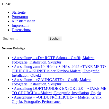
Close
Startseite
Programm
Künstler/ innen
Impressum
Datenschutz
Suchen
nach:
Neueste Beiträge
• Ausstellung – »Der ROTE Salon« – Grafik, Malerei,
Fotografie, Installation, Skulptur
• Ausstellung zum 19. Hörder SeHfest 2025 »TAKE ME TO
CHURCH – KUNST in der Kirche« Malerei, Fotografie,
Installation, Objekt
• Ausstellung – »ZAUNGÄSTE« – Grafik, Malerei,
Fotografie, Installation, Skulptur
• Ausstellung DORTMUNDER EXPORT 2.0 – »TAKE ME
TO CHURCH« – Malerei, Fotografie, Installation, Objekt
• Ausstellung – »OHDUFRÖHLICHE« – Malerei, Grafik,
Objekt, Fotografie, Performance