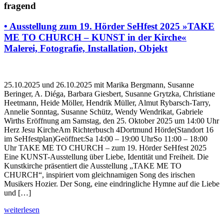
fragend
• Ausstellung zum 19. Hörder SeHfest 2025 »TAKE
ME TO CHURCH – KUNST in der Kirche«
Malerei, Fotografie, Installation, Objekt
25.10.2025 und 26.10.2025 mit Marika Bergmann, Susanne
Beringer, A. Diéga, Barbara Giesbert, Susanne Grytzka, Christiane
Heetmann, Heide Möller, Hendrik Müller, Almut Rybarsch-Tarry,
Annelie Sonntag, Susanne Schütz, Wendy Wendrikat, Gabriele
Wirths Eröffnung am Samstag, den 25. Oktober 2025 um 14:00 Uhr
Herz Jesu KircheAm Richterbusch 4Dortmund Hörde(Standort 16
im SeHfestplan)Geöffnet:Sa 14:00 – 19:00 UhrSo 11:00 – 18:00
Uhr TAKE ME TO CHURCH – zum 19. Hörder SeHfest 2025
Eine KUNST-Ausstellung über Liebe, Identität und Freiheit. Die
Kunstkirche präsentiert die Ausstellung „TAKE ME TO
CHURCH“, inspiriert vom gleichnamigen Song des irischen
Musikers Hozier. Der Song, eine eindringliche Hymne auf die Liebe
und […]
weiterlesen