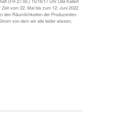
ft (FR 27.05.) 15/16/17 Uhr Ulla Kallert
er Zeit vom 22. Mai bis zum 12. Juni 2022
• Ausstellung zum 19. Hörder
n in den Räumlichkeiten der Produzenten-
SeHfest 2025 »TAKE ME TO
rom von dem wir alle leider wissen,
CHURCH – KUNST in der
Kirche« Malerei, Fotografie,
Installation, Objekt
• Ausstellung – »ZAUNGÄSTE«
– Grafik, Malerei, Fotografie,
Installation, Skulptur
• Ausstellung DORTMUNDER
EXPORT 2.0 – »TAKE ME TO
CHURCH« – Malerei,
Fotografie, Installation, Objekt
• Ausstellung –
»OHDUFRÖHLICHE« –
Malerei, Grafik, Objekt,
Fotografie, Performance