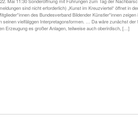
g 22. Mai 11:30 Sonderöffnung mit Führungen zum Tag der Nachbarscha
eldungen sind nicht erforderlich) „Kunst im Kreuzviertel“ öffnet in d
 Mitglieder*innen des Bundesverband Bildender Künstler*innen zeige
seinen vielfälggen Interpretagonsformen. … Da wäre zunächst der St
n Erzeugung es großer Anlagen, teilweise auch oberirdisch, […]