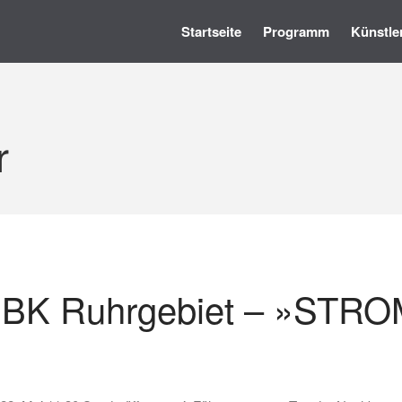
Startseite
Programm
Künstle
r
 BBK Ruhrgebiet – »STR