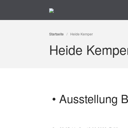
Kunst im Kreuzviertel
Produzenten-Galerie 42
Startseite
/
Heide Kemper
Heide Kempe
• Ausstellung