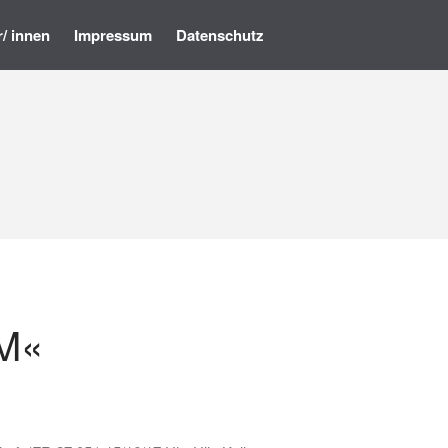
r/ innen
Impressum
Datenschutz
Startseite
Programm
Künstler/ innen
Impressum
Datenschutz
OM«
• Ausstellung – »Der ROTE
Salon« – Grafik, Malerei,
Fotografie, Installation,
Skulptur