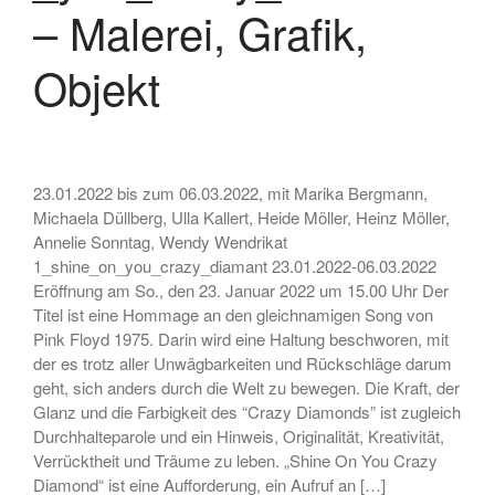
Skulptur
– Malerei, Grafik,
• Ausstellung zum 19. Hörder
SeHfest 2025 »TAKE ME TO
Objekt
CHURCH – KUNST in der
Kirche« Malerei, Fotografie,
Installation, Objekt
• Ausstellung – »ZAUNGÄSTE«
– Grafik, Malerei, Fotografie,
23.01.2022 bis zum 06.03.2022, mit Marika Bergmann,
Installation, Skulptur
Michaela Düllberg, Ulla Kallert, Heide Möller, Heinz Möller,
• Ausstellung DORTMUNDER
Annelie Sonntag, Wendy Wendrikat
EXPORT 2.0 – »TAKE ME TO
1_shine_on_you_crazy_diamant 23.01.2022-06.03.2022
CHURCH« – Malerei,
Eröffnung am So., den 23. Januar 2022 um 15.00 Uhr Der
Fotografie, Installation, Objekt
Titel ist eine Hommage an den gleichnamigen Song von
• Ausstellung –
Pink Floyd 1975. Darin wird eine Haltung beschworen, mit
»OHDUFRÖHLICHE« –
der es trotz aller Unwägbarkeiten und Rückschläge darum
Malerei, Grafik, Objekt,
geht, sich anders durch die Welt zu bewegen. Die Kraft, der
Fotografie, Performance
Glanz und die Farbigkeit des “Crazy Diamonds” ist zugleich
Durchhalteparole und ein Hinweis, Originalität, Kreativität,
Verrücktheit und Träume zu leben. „Shine On You Crazy
Diamond“ ist eine Aufforderung, ein Aufruf an […]