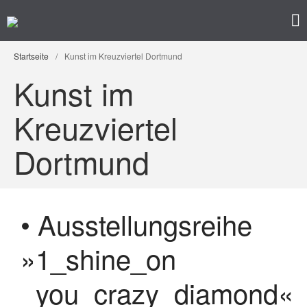
Kunst im Kreuzviertel
Produzenten-Galerie 42
Startseite
Startseite
/
Kunst im Kreuzviertel Dortmund
Programm
Kunst im
Künstler/ innen
Impressum
Kreuzviertel
Datenschutz
Dortmund
• Ausstellungsreihe
»1_shine_on
• Ausstellung – »Der ROTE
_you_crazy_diamond«
Salon« – Grafik, Malerei,
Fotografie, Installation,