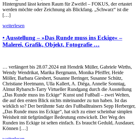
Hintergrund lässt keinen Raum für Zweifel – FOKUS, der ertastet
werden möchte oder Zeichnung als Blickfang. „Schwarz“ ist die
[…]
weiterlesen
• Ausstellung – »Das Runde muss ins Eckige« –
Malerei, Grafik, Objekt, Fotografie …
… verlängert bis 28.07.2024 mit Hendrik Müller, Gabriele Wirths,
Wendy Wendrikat, Marika Bergmann, Monika Pfeiffer, Heide
Möller, Barbara Giesbert, Susanne Beringer, Susanne Schütz,
Christiane Heetmann, Ulla Kallert, A. Diéga, Annelie Sonntag,
Almut Rybarsch-Tarry Virtueller Rundgang durch die Ausstellung
„Das Runde muss ins Eckige“ Kunst und Fußball – zwei Welten,
die auf den ersten Blick nichts miteinander zu tun haben. Ist das
wirklich so? Der berühmte Satz des Fußballtrainers Sepp Herberger,
„Das Runde muss ins Eckige“, hat sich zu einer scheinbar simplen
Weisheit mit tiefgründiger Bedeutung entwickelt. Der Weg des
Runden ins Eckige ist selten einfach. Es braucht Geduld, Ausdauer,
Können […]
weiterlesen