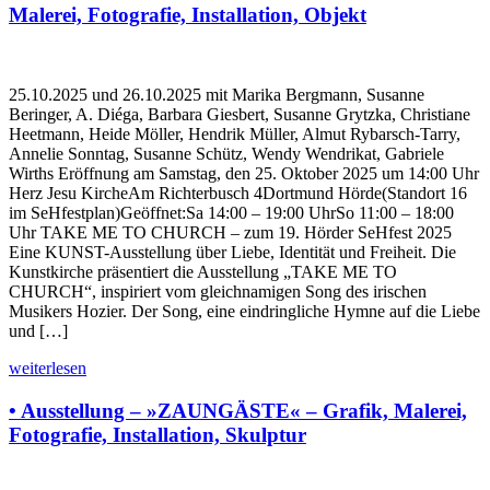
Malerei, Fotografie, Installation, Objekt
25.10.2025 und 26.10.2025 mit Marika Bergmann, Susanne
Beringer, A. Diéga, Barbara Giesbert, Susanne Grytzka, Christiane
Heetmann, Heide Möller, Hendrik Müller, Almut Rybarsch-Tarry,
Annelie Sonntag, Susanne Schütz, Wendy Wendrikat, Gabriele
Wirths Eröffnung am Samstag, den 25. Oktober 2025 um 14:00 Uhr
Herz Jesu KircheAm Richterbusch 4Dortmund Hörde(Standort 16
im SeHfestplan)Geöffnet:Sa 14:00 – 19:00 UhrSo 11:00 – 18:00
Uhr TAKE ME TO CHURCH – zum 19. Hörder SeHfest 2025
Eine KUNST-Ausstellung über Liebe, Identität und Freiheit. Die
Kunstkirche präsentiert die Ausstellung „TAKE ME TO
CHURCH“, inspiriert vom gleichnamigen Song des irischen
Musikers Hozier. Der Song, eine eindringliche Hymne auf die Liebe
und […]
weiterlesen
• Ausstellung – »ZAUNGÄSTE« – Grafik, Malerei,
Fotografie, Installation, Skulptur