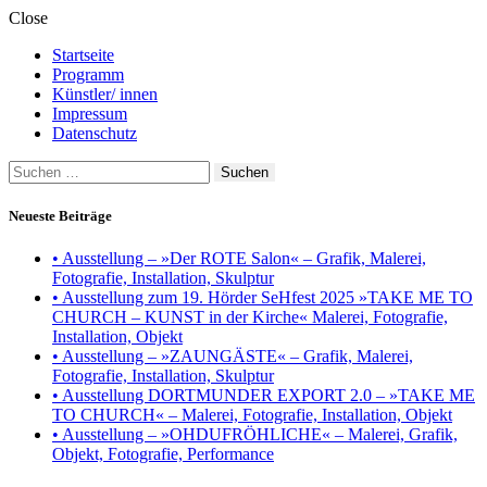
Close
Startseite
Programm
Künstler/ innen
Impressum
Datenschutz
Suchen
nach:
Neueste Beiträge
• Ausstellung – »Der ROTE Salon« – Grafik, Malerei,
Fotografie, Installation, Skulptur
• Ausstellung zum 19. Hörder SeHfest 2025 »TAKE ME TO
CHURCH – KUNST in der Kirche« Malerei, Fotografie,
Installation, Objekt
• Ausstellung – »ZAUNGÄSTE« – Grafik, Malerei,
Fotografie, Installation, Skulptur
• Ausstellung DORTMUNDER EXPORT 2.0 – »TAKE ME
TO CHURCH« – Malerei, Fotografie, Installation, Objekt
• Ausstellung – »OHDUFRÖHLICHE« – Malerei, Grafik,
Objekt, Fotografie, Performance