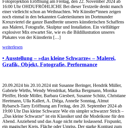
Fotoprojektion Eröffnung am Freitag, den 22. November 2024 ab
16:00 Uhr OHDUFRÖHLICHE Bei dieser Textzeile denkt manch
einer vielleicht schon an Weihnachten. Wir Künstler*innen zeigen
noch einmal in den bekannten Galerieräumen im Dortmunder
Kreuzviertel die ganze Bandbreite unseres künstlerischen Schaffens
aus Malerei, Fotografie, Skulptur und Installation. Ein vielfältiger
explosiver Mix erwartet Sie, wie es die Bildillustration unseres
Plakates von der Künstlerin […]
weiterlesen
• Ausstellung – »das kleine Schwarze« – Malerei,
Grafik, Objekt, Fotografie, Performance
20.09.2024 bis 20.10.2024 mit Susanne Beringer, Hendrik Müller,
Gabriele Wirths, Wendy Wendrikat, Marika Bergmann, Monika
Pfeiffer, Heide Möller, Barbara Giesbert, Susanne Schütz, Christiane
Heetmann, Ulla Kallert, A. Diéga, Annelie Sonntag, Almut
Rybarsch-Tarry Eröffnung am Freitag, den 20. September 2024 ab
19:00 Uhr Das kleine Schwarze Wie ein simpler schwarzer Strich –
„Das kleine Schwarze“ ist ein Klassiker und die Modeikone für den
Abend. Anziehend und das Auge nicht mehr loslassend. Fixpunkt,
ein magischer Kreis, Fläche oder Umriss. Der starke Kontrast zum