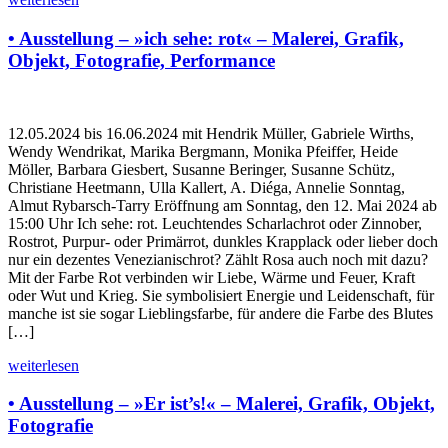
• Ausstellung – »ich sehe: rot« – Malerei, Grafik,
Objekt, Fotografie, Performance
12.05.2024 bis 16.06.2024 mit Hendrik Müller, Gabriele Wirths,
Wendy Wendrikat, Marika Bergmann, Monika Pfeiffer, Heide
Möller, Barbara Giesbert, Susanne Beringer, Susanne Schütz,
Christiane Heetmann, Ulla Kallert, A. Diéga, Annelie Sonntag,
Almut Rybarsch-Tarry Eröffnung am Sonntag, den 12. Mai 2024 ab
15:00 Uhr Ich sehe: rot. Leuchtendes Scharlachrot oder Zinnober,
Rostrot, Purpur- oder Primärrot, dunkles Krapplack oder lieber doch
nur ein dezentes Venezianischrot? Zählt Rosa auch noch mit dazu?
Mit der Farbe Rot verbinden wir Liebe, Wärme und Feuer, Kraft
oder Wut und Krieg. Sie symbolisiert Energie und Leidenschaft, für
manche ist sie sogar Lieblingsfarbe, für andere die Farbe des Blutes
[…]
weiterlesen
• Ausstellung – »Er ist’s!« – Malerei, Grafik, Objekt,
Fotografie