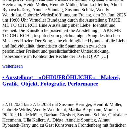
Heetmann, Heide Möller, Hendrik Müller, Monika Pfeiffer, Almut
Rybarsch-Tarry, Annelie Sonntag, Susanne Schütz, Wendy
Wendrikat, Gabriele WirthsEröffnung am Freitag, den 20. Juni 2025
um 19:00 Uhr Virtueller Rundgang durch die Ausstellung TAKE
ME TO CHURCH Eine Ausstellung über Liebe, Identität und
Freiheit. Die Kunstkirche präsentiert die Ausstellung „TAKE ME
TO CHURCH“, inspiriert vom gleichnamigen Song des irischen
Musikers Hozier. Der Song, eine eindringliche Hymne auf die Liebe
und Individualität, thematisiert die Spannungen zwischen
persönlicher Freiheit und gesellschaftlicher Unterdrückung,
insbesondere im Kontext der Rechte der LGBTQIA* […]
weiterlesen
• Ausstellung – »OHDUFRÖHLICHE« – Malerei,
Grafik, Objekt, Fotografie, Performance
22.11.2024 bis 27.12.2024 mit Susanne Beringer, Hendrik Müller,
Gabriele Wirths, Wendy Wendrikat, Marika Bergmann, Monika
Pfeiffer, Heide Möller, Barbara Giesbert, Susanne Schütz, Christiane
Heetmann, Ulla Kallert, A. Diéga, Annelie Sonntag, Almut
Rybarsch-Tarry und zu Gast Kunstverein Fröndenberg mit festlicher