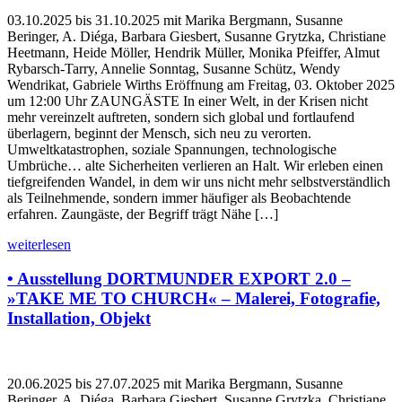
03.10.2025 bis 31.10.2025 mit Marika Bergmann, Susanne
Beringer, A. Diéga, Barbara Giesbert, Susanne Grytzka, Christiane
Heetmann, Heide Möller, Hendrik Müller, Monika Pfeiffer, Almut
Rybarsch-Tarry, Annelie Sonntag, Susanne Schütz, Wendy
Wendrikat, Gabriele Wirths Eröffnung am Freitag, 03. Oktober 2025
um 12:00 Uhr ZAUNGÄSTE In einer Welt, in der Krisen nicht
mehr vereinzelt auftreten, sondern sich global und fortlaufend
überlagern, beginnt der Mensch, sich neu zu verorten.
Umweltkatastrophen, soziale Spannungen, technologische
Umbrüche… alte Sicherheiten verlieren an Halt. Wir erleben einen
tiefgreifenden Wandel, in dem wir uns nicht mehr selbstverständlich
als Teilnehmende, sondern immer häufiger als Beobachtende
erfahren. Zaungäste, der Begriff trägt Nähe […]
weiterlesen
• Ausstellung DORTMUNDER EXPORT 2.0 –
»TAKE ME TO CHURCH« – Malerei, Fotografie,
Installation, Objekt
20.06.2025 bis 27.07.2025 mit Marika Bergmann, Susanne
Beringer, A. Diéga, Barbara Giesbert, Susanne Grytzka, Christiane