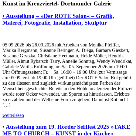
Kunst im Kreuzviertel- Dortmunder Galerie
• Ausstellung – »Der ROTE Salon« – Grafik,
Malerei, Fotografie, Installation, Skulptur
05.09.2026 bis 26.09.2026 mit Arbeiten von Monika Pfeiffer,
Marika Bergmann, Susanne Beringer, A. Diéga, Barbara Giesbert,
Susanne Grytzka, Christiane Heetmann, Heide Möller, Hendrik
Müller, Almut Rybarsch-Tarry, Annelie Sonntag, Wendy Wendrikat,
Gabriele Wirths Eröffnung am Sa. 05. September 2026 um 19:00
Uhr Öffnungszeiten: Fr. + Sa. 16:00 – 19:00 Uhr (zur Vernissage
am 05.09. erst ab 19:00 Uhr geöffnet) Der ROTE Salon Rot gehört
zu den ältesten und zugleich wirkungsmächtigsten Farben der
Menschheitsgeschichte. Bereits in den Höhlenmalereien der Frühzeit
wurde roter Ocker verwendet, um Spuren zu hinterlassen, Erlebtes
zu erzählen und der Welt eine Form zu geben. Damit ist Rot nicht
[…]
weiterlesen
• Ausstellung zum 19. Hörder SeHfest 2025 »TAKE
ME TO CHURCH – KUNST in der Kirche«