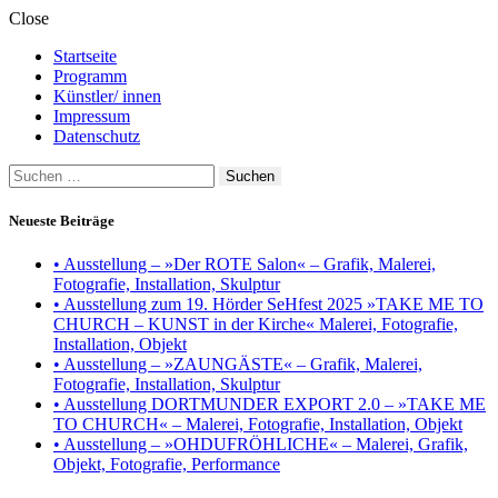
Close
Startseite
Programm
Künstler/ innen
Impressum
Datenschutz
Suchen
nach:
Neueste Beiträge
• Ausstellung – »Der ROTE Salon« – Grafik, Malerei,
Fotografie, Installation, Skulptur
• Ausstellung zum 19. Hörder SeHfest 2025 »TAKE ME TO
CHURCH – KUNST in der Kirche« Malerei, Fotografie,
Installation, Objekt
• Ausstellung – »ZAUNGÄSTE« – Grafik, Malerei,
Fotografie, Installation, Skulptur
• Ausstellung DORTMUNDER EXPORT 2.0 – »TAKE ME
TO CHURCH« – Malerei, Fotografie, Installation, Objekt
• Ausstellung – »OHDUFRÖHLICHE« – Malerei, Grafik,
Objekt, Fotografie, Performance