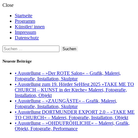
Close
Startseite
Programm
Künstler/ innen
Impressum
Datenschutz
Suchen
nach:
Neueste Beiträge
• Ausstellung – »Der ROTE Salon« – Grafik, Malerei,
Fotografie, Installation, Skulptur
• Ausstellung zum 19. Hörder SeHfest 2025 »TAKE ME TO
CHURCH – KUNST in der Kirche« Malerei, Fotografie,
Installation, Objekt
• Ausstellung – »ZAUNGÄSTE« – Grafik, Malerei,
Fotografie, Installation, Skulptur
• Ausstellung DORTMUNDER EXPORT 2.0 – »TAKE ME
TO CHURCH« – Malerei, Fotografie, Installation, Objekt
• Ausstellung – »OHDUFRÖHLICHE« – Malerei, Grafik,
Objekt, Fotografie, Performance