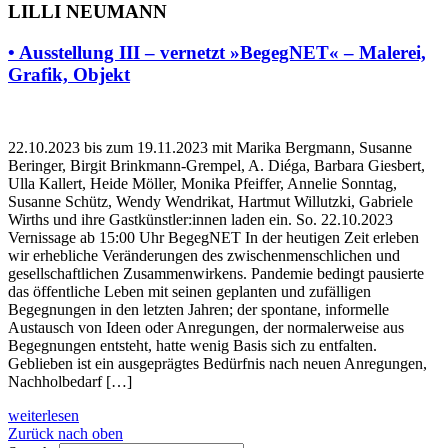
LILLI NEUMANN
• Ausstellung III – vernetzt »BegegNET« – Malerei,
Grafik, Objekt
22.10.2023 bis zum 19.11.2023 mit Marika Bergmann, Susanne
Beringer, Birgit Brinkmann-Grempel, A. Diéga, Barbara Giesbert,
Ulla Kallert, Heide Möller, Monika Pfeiffer, Annelie Sonntag,
Susanne Schütz, Wendy Wendrikat, Hartmut Willutzki, Gabriele
Wirths und ihre Gastkünstler:innen laden ein. So. 22.10.2023
Vernissage ab 15:00 Uhr BegegNET In der heutigen Zeit erleben
wir erhebliche Veränderungen des zwischenmenschlichen und
gesellschaftlichen Zusammenwirkens. Pandemie bedingt pausierte
das öffentliche Leben mit seinen geplanten und zufälligen
Begegnungen in den letzten Jahren; der spontane, informelle
Austausch von Ideen oder Anregungen, der normalerweise aus
Begegnungen entsteht, hatte wenig Basis sich zu entfalten.
Geblieben ist ein ausgeprägtes Bedürfnis nach neuen Anregungen,
Nachholbedarf […]
weiterlesen
Zurück nach oben