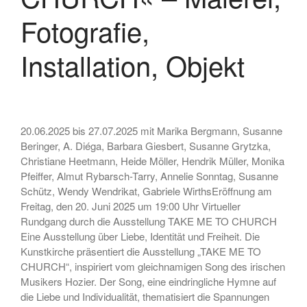
April 2022
Fotografie,
März 2022
Januar 2022
Installation, Objekt
September 2021
August 2021
Juli 2021
Mai 2021
20.06.2025 bis 27.07.2025 mit Marika Bergmann, Susanne
Beringer, A. Diéga, Barbara Giesbert, Susanne Grytzka,
März 2021
Christiane Heetmann, Heide Möller, Hendrik Müller, Monika
Februar 2021
Pfeiffer, Almut Rybarsch-Tarry, Annelie Sonntag, Susanne
Januar 2021
Schütz, Wendy Wendrikat, Gabriele WirthsEröffnung am
Freitag, den 20. Juni 2025 um 19:00 Uhr Virtueller
November 2020
Rundgang durch die Ausstellung TAKE ME TO CHURCH
Oktober 2020
Eine Ausstellung über Liebe, Identität und Freiheit. Die
September 2020
Kunstkirche präsentiert die Ausstellung „TAKE ME TO
CHURCH“, inspiriert vom gleichnamigen Song des irischen
August 2020
Musikers Hozier. Der Song, eine eindringliche Hymne auf
Juli 2020
die Liebe und Individualität, thematisiert die Spannungen
Juni 2020