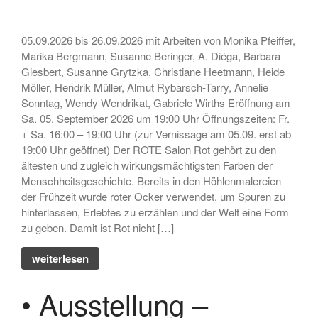
05.09.2026 bis 26.09.2026 mit Arbeiten von Monika Pfeiffer,
Marika Bergmann, Susanne Beringer, A. Diéga, Barbara
• Ausstellung – »Der ROTE
Giesbert, Susanne Grytzka, Christiane Heetmann, Heide
Salon« – Grafik, Malerei,
Möller, Hendrik Müller, Almut Rybarsch-Tarry, Annelie
Fotografie, Installation,
Sonntag, Wendy Wendrikat, Gabriele Wirths Eröffnung am
Skulptur
Sa. 05. September 2026 um 19:00 Uhr Öffnungszeiten: Fr.
• Ausstellung zum 19. Hörder
+ Sa. 16:00 – 19:00 Uhr (zur Vernissage am 05.09. erst ab
SeHfest 2025 »TAKE ME TO
19:00 Uhr geöffnet) Der ROTE Salon Rot gehört zu den
CHURCH – KUNST in der
ältesten und zugleich wirkungsmächtigsten Farben der
Kirche« Malerei, Fotografie,
Menschheitsgeschichte. Bereits in den Höhlenmalereien
Installation, Objekt
der Frühzeit wurde roter Ocker verwendet, um Spuren zu
• Ausstellung – »ZAUNGÄSTE«
hinterlassen, Erlebtes zu erzählen und der Welt eine Form
– Grafik, Malerei, Fotografie,
zu geben. Damit ist Rot nicht […]
Installation, Skulptur
weiterlesen
• Ausstellung DORTMUNDER
EXPORT 2.0 – »TAKE ME TO
CHURCH« – Malerei,
• Ausstellung –
Fotografie, Installation, Objekt