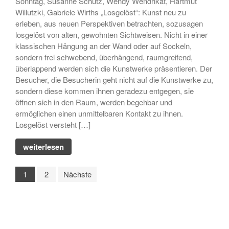
Sonntag, Susanne Schütz, Wendy Wendrikat, Hartmut
Willutzki, Gabriele Wirths „Losgelöst“: Kunst neu zu
erleben, aus neuen Perspektiven betrachten, sozusagen
losgelöst von alten, gewohnten Sichtweisen. Nicht in einer
klassischen Hängung an der Wand oder auf Sockeln,
sondern frei schwebend, überhängend, raumgreifend,
überlappend werden sich die Kunstwerke präsentieren. Der
Besucher, die Besucherin geht nicht auf die Kunstwerke zu,
sondern diese kommen ihnen geradezu entgegen, sie
öffnen sich in den Raum, werden begehbar und
ermöglichen einen unmittelbaren Kontakt zu ihnen.
Losgelöst versteht […]
weiterlesen
Seitennummerierung
1
2
Nächste
der
Beiträge