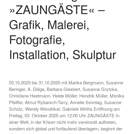
• Ausstellung –
»ZAUNGÄSTE« –
»OHDUFRÖHLICHE« –
Malerei, Grafik, Objekt,
Grafik, Malerei,
Fotografie, Performance
Fotografie,
Installation, Skulptur
Juli 2026
Oktober 2025
03.10.2025 bis 31.10.2025 mit Marika Bergmann, Susanne
August 2025
Beringer, A. Diéga, Barbara Giesbert, Susanne Grytzka,
Februar 2025
Christiane Heetmann, Heide Möller, Hendrik Müller, Monika
Pfeiffer, Almut Rybarsch-Tarry, Annelie Sonntag, Susanne
Oktober 2024
Schütz, Wendy Wendrikat, Gabriele Wirths Eröffnung am
August 2024
Freitag, 03. Oktober 2025 um 12:00 Uhr ZAUNGÄSTE In
Juli 2024
einer Welt, in der Krisen nicht mehr vereinzelt auftreten,
sondern sich global und fortlaufend überlagern, beginnt der
Juni 2024