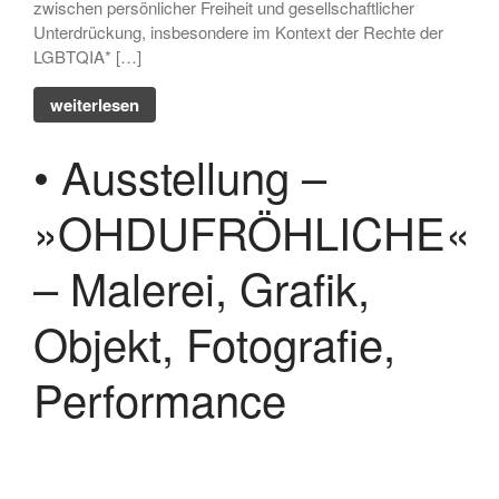
zwischen persönlicher Freiheit und gesellschaftlicher
Unterdrückung, insbesondere im Kontext der Rechte der
Februar 2020
LGBTQIA* […]
Januar 2020
November 2019
weiterlesen
Oktober 2019
• Ausstellung –
September 2019
Juni 2019
»OHDUFRÖHLICHE«
Mai 2019
– Malerei, Grafik,
Objekt, Fotografie,
Programm
Performance
Anmelden
Eintrags-Feed