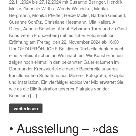
22.11.2024 bis 27.12.2024 mit Susanne Beringer, Hendrik
Kommentar-Feed
Müller, Gabriele Wirths, Wendy Wendrikat, Marika
WordPress.org
Bergmann, Monika Pfeiffer, Heide Möller, Barbara Giesbert,
Susanne Schütz, Christiane Heetmann, Ulla Kallert, A.
Diéga, Annelie Sonntag, Almut Rybarsch-Tarry und zu Gast
Kunstverein Fröndenberg mit festlicher Fotoprojektion
Eröffnung am Freitag, den 22. November 2024 ab 16:00
Uhr OHDUFRÖHLICHE Bei dieser Textzeile denkt manch
einer vielleicht schon an Weihnachten. Wir Künstler*innen
zeigen noch einmal in den bekannten Galerieräumen im
Dortmunder Kreuzviertel die ganze Bandbreite unseres
künstlerischen Schaffens aus Malerei, Fotografie, Skulptur
und Installation. Ein vielfältiger explosiver Mix erwartet Sie,
wie es die Bildillustration unseres Plakates von der
Künstlerin […]
weiterlesen
• Ausstellung – »das