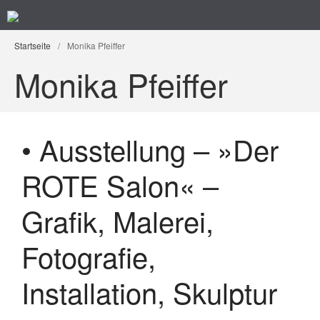
Kunst im Kreuzviertel
Produzenten-Galerie 42
Startseite
/
Monika Pfeiffer
Monika Pfeiffer
• Ausstellung – »Der
Startseite
ROTE Salon« –
Programm
Künstler/ innen
Grafik, Malerei,
Impressum
Fotografie,
Datenschutz
Installation, Skulptur
Suchen
nach: