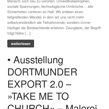
Mensch, sich neu zu verorten. Umweltkatastrophen,
April 2024
soziale Spannungen, technologische Umbrüche… alte
März 2024
Sicherheiten verlieren an Halt. Wir erleben einen
tiefgreifenden Wandel, in dem wir uns nicht mehr
Februar 2024
selbstverständlich als Teilnehmende, sondern immer
Dezember 2023
häufiger als Beobachtende erfahren. Zaungäste, der Begriff
November 2023
trägt Nähe […]
August 2023
weiterlesen
Juli 2023
Juni 2023
• Ausstellung
Mai 2023
DORTMUNDER
März 2023
Januar 2023
EXPORT 2.0 –
September 2022
August 2022
»TAKE ME TO
Juli 2022
CHURCH« – Malerei,
Mai 2022