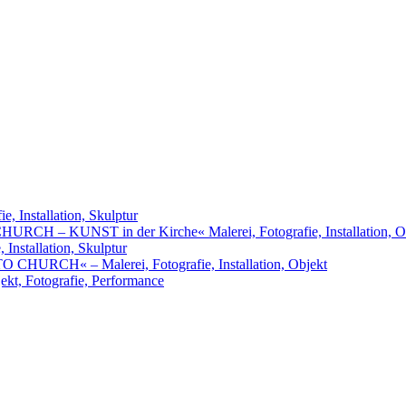
, Installation, Skulptur
URCH – KUNST in der Kirche« Malerei, Fotografie, Installation, O
nstallation, Skulptur
RCH« – Malerei, Fotografie, Installation, Objekt
t, Fotografie, Performance