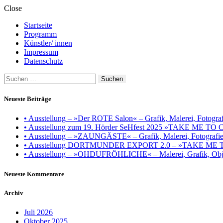
Close
Startseite
Programm
Künstler/ innen
Impressum
Datenschutz
Suchen
nach:
Neueste Beiträge
• Ausstellung – »Der ROTE Salon« – Grafik, Malerei, Fotografie
• Ausstellung zum 19. Hörder SeHfest 2025 »TAKE ME TO CH
• Ausstellung – »ZAUNGÄSTE« – Grafik, Malerei, Fotografie, I
• Ausstellung DORTMUNDER EXPORT 2.0 – »TAKE ME TO CHU
• Ausstellung – »OHDUFRÖHLICHE« – Malerei, Grafik, Objek
Neueste Kommentare
Archiv
Juli 2026
Oktober 2025