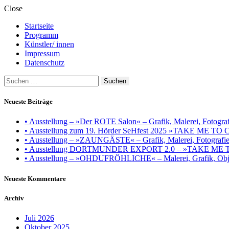
Close
Startseite
Programm
Künstler/ innen
Impressum
Datenschutz
Suchen
nach:
Neueste Beiträge
• Ausstellung – »Der ROTE Salon« – Grafik, Malerei, Fotografie
• Ausstellung zum 19. Hörder SeHfest 2025 »TAKE ME TO CH
• Ausstellung – »ZAUNGÄSTE« – Grafik, Malerei, Fotografie, I
• Ausstellung DORTMUNDER EXPORT 2.0 – »TAKE ME TO CHU
• Ausstellung – »OHDUFRÖHLICHE« – Malerei, Grafik, Objek
Neueste Kommentare
Archiv
Juli 2026
Oktober 2025