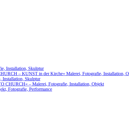
, Installation, Skulptur
URCH – KUNST in der Kirche« Malerei, Fotografie, Installation, O
nstallation, Skulptur
RCH« – Malerei, Fotografie, Installation, Objekt
t, Fotografie, Performance