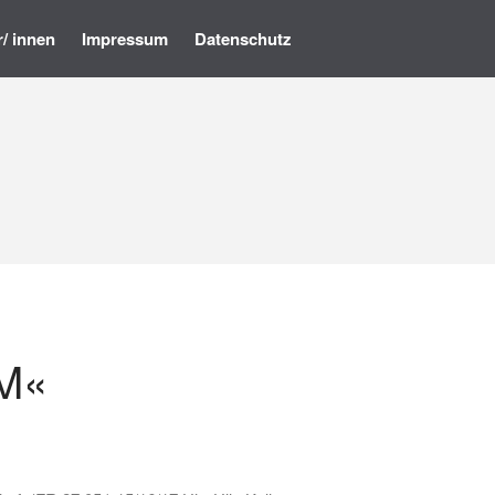
r/ innen
Impressum
Datenschutz
Startseite
Programm
Künstler/ innen
Impressum
Datenschutz
OM«
• Ausstellung – »Der ROTE
Salon« – Grafik, Malerei,
Fotografie, Installation,
Skulptur