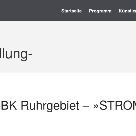
Startseite
Programm
Künstle
llung-
 BBK Ruhrgebiet – »STR