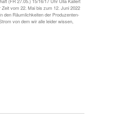
ft (FR 27.05.) 15/16/17 Uhr Ulla Kallert
er Zeit vom 22. Mai bis zum 12. Juni 2022
• Ausstellung zum 19. Hörder
n in den Räumlichkeiten der Produzenten-
SeHfest 2025 »TAKE ME TO
rom von dem wir alle leider wissen,
CHURCH – KUNST in der
Kirche« Malerei, Fotografie,
Installation, Objekt
• Ausstellung – »ZAUNGÄSTE«
– Grafik, Malerei, Fotografie,
Installation, Skulptur
• Ausstellung DORTMUNDER
EXPORT 2.0 – »TAKE ME TO
CHURCH« – Malerei,
Fotografie, Installation, Objekt
• Ausstellung –
»OHDUFRÖHLICHE« –
Malerei, Grafik, Objekt,
Fotografie, Performance