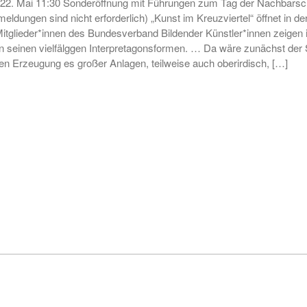
g 22. Mai 11:30 Sonderöffnung mit Führungen zum Tag der Nachbarscha
eldungen sind nicht erforderlich) „Kunst im Kreuzviertel“ öffnet in d
 Mitglieder*innen des Bundesverband Bildender Künstler*innen zeige
seinen vielfälggen Interpretagonsformen. … Da wäre zunächst der St
n Erzeugung es großer Anlagen, teilweise auch oberirdisch, […]