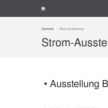
Kunst im Kreuzviertel
Produzenten-Galerie 42
Startseite
/
Strom-Ausstellung-
Strom-Ausste
• Ausstellung