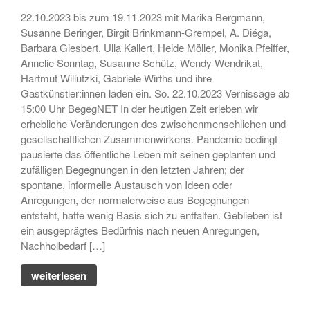
Skulptur
22.10.2023 bis zum 19.11.2023 mit Marika Bergmann,
• Ausstellung zum 19. Hörder
Susanne Beringer, Birgit Brinkmann-Grempel, A. Diéga,
SeHfest 2025 »TAKE ME TO
Barbara Giesbert, Ulla Kallert, Heide Möller, Monika Pfeiffer,
CHURCH – KUNST in der
Annelie Sonntag, Susanne Schütz, Wendy Wendrikat,
Kirche« Malerei, Fotografie,
Installation, Objekt
Hartmut Willutzki, Gabriele Wirths und ihre
Gastkünstler:innen laden ein. So. 22.10.2023 Vernissage ab
• Ausstellung – »ZAUNGÄSTE«
15:00 Uhr BegegNET In der heutigen Zeit erleben wir
– Grafik, Malerei, Fotografie,
erhebliche Veränderungen des zwischenmenschlichen und
Installation, Skulptur
gesellschaftlichen Zusammenwirkens. Pandemie bedingt
• Ausstellung DORTMUNDER
pausierte das öffentliche Leben mit seinen geplanten und
EXPORT 2.0 – »TAKE ME TO
zufälligen Begegnungen in den letzten Jahren; der
CHURCH« – Malerei,
spontane, informelle Austausch von Ideen oder
Fotografie, Installation, Objekt
Anregungen, der normalerweise aus Begegnungen
• Ausstellung –
entsteht, hatte wenig Basis sich zu entfalten. Geblieben ist
»OHDUFRÖHLICHE« –
ein ausgeprägtes Bedürfnis nach neuen Anregungen,
Malerei, Grafik, Objekt,
Nachholbedarf […]
Fotografie, Performance
weiterlesen