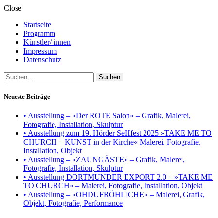
Close
Startseite
Programm
Künstler/ innen
Impressum
Datenschutz
Suchen
nach:
Neueste Beiträge
• Ausstellung – »Der ROTE Salon« – Grafik, Malerei,
Fotografie, Installation, Skulptur
• Ausstellung zum 19. Hörder SeHfest 2025 »TAKE ME TO
CHURCH – KUNST in der Kirche« Malerei, Fotografie,
Installation, Objekt
• Ausstellung – »ZAUNGÄSTE« – Grafik, Malerei,
Fotografie, Installation, Skulptur
• Ausstellung DORTMUNDER EXPORT 2.0 – »TAKE ME
TO CHURCH« – Malerei, Fotografie, Installation, Objekt
• Ausstellung – »OHDUFRÖHLICHE« – Malerei, Grafik,
Objekt, Fotografie, Performance