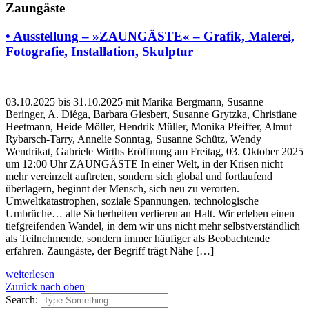
Zaungäste
• Ausstellung – »ZAUNGÄSTE« – Grafik, Malerei,
Fotografie, Installation, Skulptur
03.10.2025 bis 31.10.2025 mit Marika Bergmann, Susanne
Beringer, A. Diéga, Barbara Giesbert, Susanne Grytzka, Christiane
Heetmann, Heide Möller, Hendrik Müller, Monika Pfeiffer, Almut
Rybarsch-Tarry, Annelie Sonntag, Susanne Schütz, Wendy
Wendrikat, Gabriele Wirths Eröffnung am Freitag, 03. Oktober 2025
um 12:00 Uhr ZAUNGÄSTE In einer Welt, in der Krisen nicht
mehr vereinzelt auftreten, sondern sich global und fortlaufend
überlagern, beginnt der Mensch, sich neu zu verorten.
Umweltkatastrophen, soziale Spannungen, technologische
Umbrüche… alte Sicherheiten verlieren an Halt. Wir erleben einen
tiefgreifenden Wandel, in dem wir uns nicht mehr selbstverständlich
als Teilnehmende, sondern immer häufiger als Beobachtende
erfahren. Zaungäste, der Begriff trägt Nähe […]
weiterlesen
Zurück nach oben
Search: