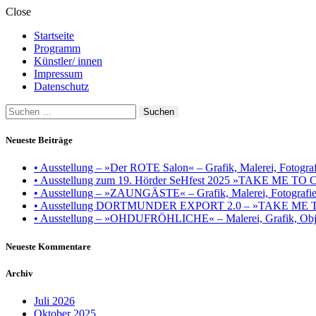
Close
Startseite
Programm
Künstler/ innen
Impressum
Datenschutz
Suchen
nach:
Neueste Beiträge
• Ausstellung – »Der ROTE Salon« – Grafik, Malerei, Fotografie
• Ausstellung zum 19. Hörder SeHfest 2025 »TAKE ME TO CH
• Ausstellung – »ZAUNGÄSTE« – Grafik, Malerei, Fotografie, I
• Ausstellung DORTMUNDER EXPORT 2.0 – »TAKE ME TO CHU
• Ausstellung – »OHDUFRÖHLICHE« – Malerei, Grafik, Objek
Neueste Kommentare
Archiv
Juli 2026
Oktober 2025