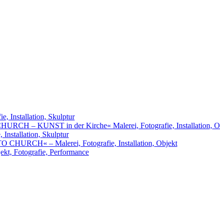
, Installation, Skulptur
URCH – KUNST in der Kirche« Malerei, Fotografie, Installation, O
nstallation, Skulptur
RCH« – Malerei, Fotografie, Installation, Objekt
t, Fotografie, Performance