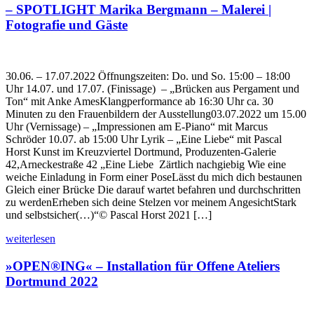
– SPOTLIGHT Marika Bergmann – Malerei |
Fotografie und Gäste
30.06. – 17.07.2022 Öffnungszeiten: Do. und So. 15:00 – 18:00
Uhr 14.07. und 17.07. (Finissage) – „Brücken aus Pergament und
Ton“ mit Anke AmesKlangperformance ab 16:30 Uhr ca. 30
Minuten zu den Frauenbildern der Ausstellung03.07.2022 um 15.00
Uhr (Vernissage) – „Impressionen am E-Piano“ mit Marcus
Schröder 10.07. ab 15:00 Uhr Lyrik – „Eine Liebe“ mit Pascal
Horst Kunst im Kreuzviertel Dortmund, Produzenten-Galerie
42,Arneckestraße 42 „Eine Liebe Zärtlich nachgiebig Wie eine
weiche Einladung in Form einer PoseLässt du mich dich bestaunen
Gleich einer Brücke Die darauf wartet befahren und durchschritten
zu werdenErheben sich deine Stelzen vor meinem AngesichtStark
und selbstsicher(…)“© Pascal Horst 2021 […]
weiterlesen
»OPEN®ING« – Installation für Offene Ateliers
Dortmund 2022