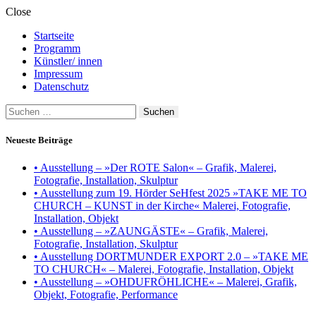
Close
Startseite
Programm
Künstler/ innen
Impressum
Datenschutz
Suchen
nach:
Neueste Beiträge
• Ausstellung – »Der ROTE Salon« – Grafik, Malerei,
Fotografie, Installation, Skulptur
• Ausstellung zum 19. Hörder SeHfest 2025 »TAKE ME TO
CHURCH – KUNST in der Kirche« Malerei, Fotografie,
Installation, Objekt
• Ausstellung – »ZAUNGÄSTE« – Grafik, Malerei,
Fotografie, Installation, Skulptur
• Ausstellung DORTMUNDER EXPORT 2.0 – »TAKE ME
TO CHURCH« – Malerei, Fotografie, Installation, Objekt
• Ausstellung – »OHDUFRÖHLICHE« – Malerei, Grafik,
Objekt, Fotografie, Performance