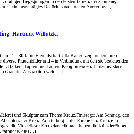
 zufälligen Begegnungen in den letzten Jahren; der spontane,
ben ist ein ausgeprägtes Bedürfnis nach neuen Anregungen,
ing, Hartmut Willutzki
noch“ – 30 Jahre Freundschaft Ulla Kallert zeigt neben ihren
 die diverse Frauenbilder und – in Verbindung mit den sie begleitenden
reifen, Balken, Tupfen und Linien–Konglomeraten. Einfache, klare
 den Grad der Abstraktion weit […]
e, Malerei und Skulptur zum Thema Kreuz.Finissage: Am Sonntag, den
Abschluss der Kreuz-Ausstellung in der Kirche ein. Kreuze in
estellt. Viele dieser Kreuzdarstellungen haben die Künstler*innen
, farbliche, die […]