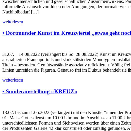
zwischenmenschlichen und gesellschaftlichen Zusammenwirkens. Pande
informelle Austausch von Ideen oder Anregungen, der normalerweise a
Nachholbedarf […]
weiterlesen
• Dortmunder Kunst im Kreuzviertel „etwas geht no
31.07. – 14.08.2022 (verlängert bis So. 28.08.2022) Kunst im Kreuzv
abstrahierten Frauenporträts und stark stilisierten Monotypien Install
Titeln – besondere Gemütszustände assoziativ reflektieren. Völlig fr
Linien umreißen die Figuren. Genauso frei im Duktus behandelt sie ihr
weiterlesen
• Sonderausstellung »KREUZ«
13.02. bis zum 1.05.2022 (verlängert) mit den Künstler*innen der P
01. Mai – Gottesdienst um 10.00 Uhr und im Anschluss ab 11.00 Uhrl
unterschiedlichsten Formen und Sichtweisen werden über einen Zeitr
der Produzenten-Galerie 42 klar konstruiert oder zufällig gefunden. A