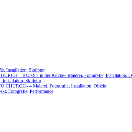
, Installation, Skulptur
URCH – KUNST in der Kirche« Malerei, Fotografie, Installation, O
nstallation, Skulptur
RCH« – Malerei, Fotografie, Installation, Objekt
t, Fotografie, Performance