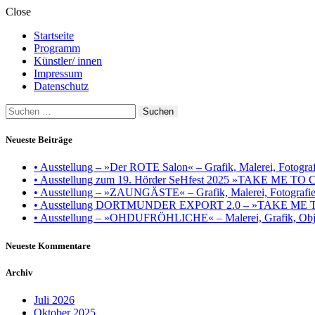
Close
Startseite
Programm
Künstler/ innen
Impressum
Datenschutz
Suchen
nach:
Neueste Beiträge
• Ausstellung – »Der ROTE Salon« – Grafik, Malerei, Fotografie
• Ausstellung zum 19. Hörder SeHfest 2025 »TAKE ME TO CH
• Ausstellung – »ZAUNGÄSTE« – Grafik, Malerei, Fotografie, I
• Ausstellung DORTMUNDER EXPORT 2.0 – »TAKE ME TO CHU
• Ausstellung – »OHDUFRÖHLICHE« – Malerei, Grafik, Objek
Neueste Kommentare
Archiv
Juli 2026
Oktober 2025