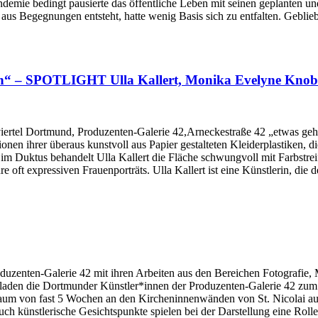
mie bedingt pausierte das öffentliche Leben mit seinen geplanten und
us Begegnungen entsteht, hatte wenig Basis sich zu entfalten. Geblie
ch“ – SPOTLIGHT Ulla Kallert, Monika Evelyne Knobl
iertel Dortmund, Produzenten-Galerie 42,Arneckestraße 42 „etwas geht 
ationen ihrer überaus kunstvoll aus Papier gestalteten Kleiderplastiken,
ei im Duktus behandelt Ulla Kallert die Fläche schwungvoll mit Farbst
e oft expressiven Frauenporträts. Ulla Kallert ist eine Künstlerin, die
roduzenten-Galerie 42 mit ihren Arbeiten aus den Bereichen Fotografi
aden die Dortmunder Künstler*innen der Produzenten-Galerie 42 zum 
aum von fast 5 Wochen an den Kircheninnenwänden von St. Nicolai ausg
uch künstlerische Gesichtspunkte spielen bei der Darstellung eine Rolle