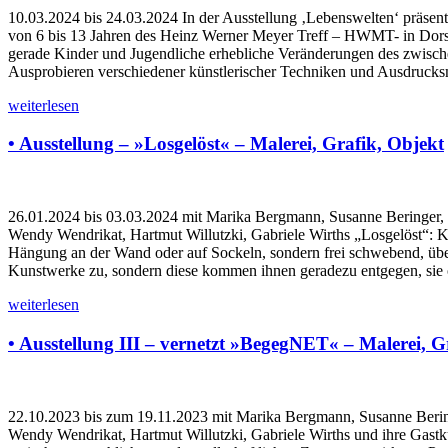
10.03.2024 bis 24.03.2024 In der Ausstellung ‚Lebenswelten‘ präsent
von 6 bis 13 Jahren des Heinz Werner Meyer Treff – HWMT- in Dorstfe
gerade Kinder und Jugendliche erhebliche Veränderungen des zwische
Ausprobieren verschiedener künstlerischer Techniken und Ausdrucksm
weiterlesen
• Ausstellung – »Losgelöst« – Malerei, Grafik, Objekt
26.01.2024 bis 03.03.2024 mit Marika Bergmann, Susanne Beringer, B
Wendy Wendrikat, Hartmut Willutzki, Gabriele Wirths „Losgelöst“: Ku
Hängung an der Wand oder auf Sockeln, sondern frei schwebend, über
Kunstwerke zu, sondern diese kommen ihnen geradezu entgegen, sie 
weiterlesen
• Ausstellung III – vernetzt »BegegNET« – Malerei, G
22.10.2023 bis zum 19.11.2023 mit Marika Bergmann, Susanne Beringe
Wendy Wendrikat, Hartmut Willutzki, Gabriele Wirths und ihre Gastk