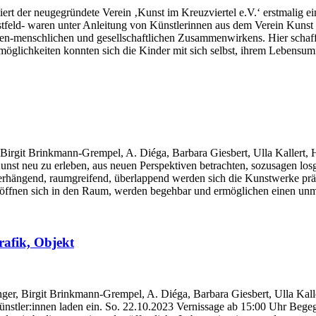
iert der neugegründete Verein ‚Kunst im Kreuzviertel e.V.‘ erstmalig 
ld- waren unter Anleitung von Künstlerinnen aus dem Verein Kunst im K
n-menschlichen und gesellschaftlichen Zusammenwirkens. Hier schafft 
öglichkeiten konnten sich die Kinder mit sich selbst, ihrem Lebensu
irgit Brinkmann-Grempel, A. Diéga, Barbara Giesbert, Ulla Kallert, H
nst neu zu erleben, aus neuen Perspektiven betrachten, sozusagen losge
hängend, raumgreifend, überlappend werden sich die Kunstwerke präse
öffnen sich in den Raum, werden begehbar und ermöglichen einen unmit
rafik, Objekt
r, Birgit Brinkmann-Grempel, A. Diéga, Barbara Giesbert, Ulla Kaller
ünstler:innen laden ein. So. 22.10.2023 Vernissage ab 15:00 Uhr Bege