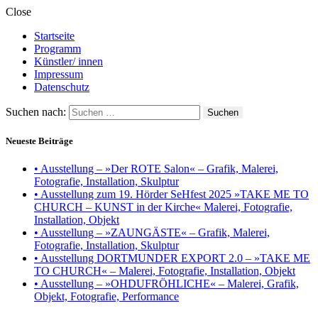
Close
Startseite
Programm
Künstler/ innen
Impressum
Datenschutz
Suchen nach:
Neueste Beiträge
• Ausstellung – »Der ROTE Salon« – Grafik, Malerei,
Fotografie, Installation, Skulptur
• Ausstellung zum 19. Hörder SeHfest 2025 »TAKE ME TO
CHURCH – KUNST in der Kirche« Malerei, Fotografie,
Installation, Objekt
• Ausstellung – »ZAUNGÄSTE« – Grafik, Malerei,
Fotografie, Installation, Skulptur
• Ausstellung DORTMUNDER EXPORT 2.0 – »TAKE ME
TO CHURCH« – Malerei, Fotografie, Installation, Objekt
• Ausstellung – »OHDUFRÖHLICHE« – Malerei, Grafik,
Objekt, Fotografie, Performance