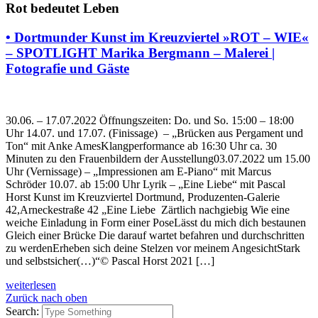
Rot bedeutet Leben
• Dortmunder Kunst im Kreuzviertel »ROT – WIE«
– SPOTLIGHT Marika Bergmann – Malerei |
Fotografie und Gäste
30.06. – 17.07.2022 Öffnungszeiten: Do. und So. 15:00 – 18:00
Uhr 14.07. und 17.07. (Finissage) – „Brücken aus Pergament und
Ton“ mit Anke AmesKlangperformance ab 16:30 Uhr ca. 30
Minuten zu den Frauenbildern der Ausstellung03.07.2022 um 15.00
Uhr (Vernissage) – „Impressionen am E-Piano“ mit Marcus
Schröder 10.07. ab 15:00 Uhr Lyrik – „Eine Liebe“ mit Pascal
Horst Kunst im Kreuzviertel Dortmund, Produzenten-Galerie
42,Arneckestraße 42 „Eine Liebe Zärtlich nachgiebig Wie eine
weiche Einladung in Form einer PoseLässt du mich dich bestaunen
Gleich einer Brücke Die darauf wartet befahren und durchschritten
zu werdenErheben sich deine Stelzen vor meinem AngesichtStark
und selbstsicher(…)“© Pascal Horst 2021 […]
weiterlesen
Zurück nach oben
Search: