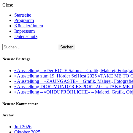
Close
Startseite
Programm
Künstler/ innen
Impressum
Datenschutz
Suchen
nach:
Neueste Beiträge
• Ausstellung – »Der ROTE Salon« – Grafik, Malerei, Fotografie
• Ausstellung zum 19. Hörder SeHfest 2025 »TAKE ME TO CH
• Ausstellung – »ZAUNGÄSTE« – Grafik, Malerei, Fotografie, I
• Ausstellung DORTMUNDER EXPORT 2.0 – »TAKE ME TO CHU
• Ausstellung – »OHDUFRÖHLICHE« – Malerei, Grafik, Objek
Neueste Kommentare
Archiv
Juli 2026
Oktober 2025