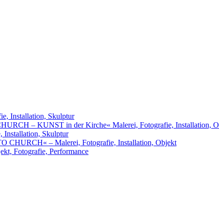
, Installation, Skulptur
URCH – KUNST in der Kirche« Malerei, Fotografie, Installation, O
nstallation, Skulptur
RCH« – Malerei, Fotografie, Installation, Objekt
t, Fotografie, Performance