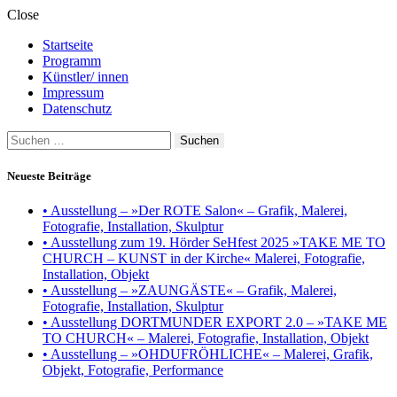
Close
Startseite
Programm
Künstler/ innen
Impressum
Datenschutz
Suchen
nach:
Neueste Beiträge
• Ausstellung – »Der ROTE Salon« – Grafik, Malerei,
Fotografie, Installation, Skulptur
• Ausstellung zum 19. Hörder SeHfest 2025 »TAKE ME TO
CHURCH – KUNST in der Kirche« Malerei, Fotografie,
Installation, Objekt
• Ausstellung – »ZAUNGÄSTE« – Grafik, Malerei,
Fotografie, Installation, Skulptur
• Ausstellung DORTMUNDER EXPORT 2.0 – »TAKE ME
TO CHURCH« – Malerei, Fotografie, Installation, Objekt
• Ausstellung – »OHDUFRÖHLICHE« – Malerei, Grafik,
Objekt, Fotografie, Performance